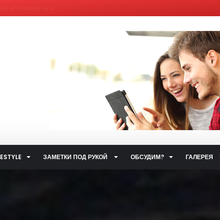
, что влияет на и...
елям бывших «комби...
ющим Сервисным Компа...
 система общественн...
ет от ответственно...
путями…...
 улиц...
ственном транспорт...
тетических наркоти...
а за горячую воду...
FESTYLE
ЗАМЕТКИ ПОД РУКОЙ
ОБСУДИМ?
ГАЛЕРЕЯ
ты...
.
 такое контактный...
жета» по...