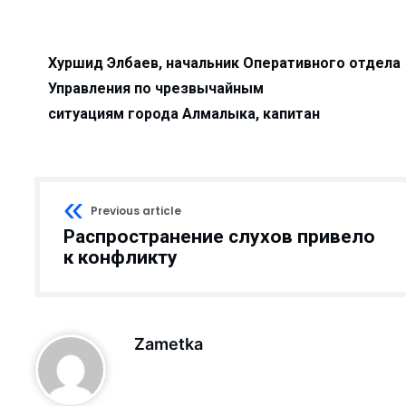
 с начала года?...
 жизнь!...
Хуршид Элбаев, начальник Оперативного отдела
ра не довёл…...
Управления по чрезвычайным
нфраструктуры маха...
ситуациям города Алмалыка, капитан
… ...
 — новый мет...
детских садов?...
Previous article
л...
Распространение слухов привело
 сделано в 1 квар...
к конфликту
есплатно...
бочие места...
в не надо…...
Zametka
..
бедители ...