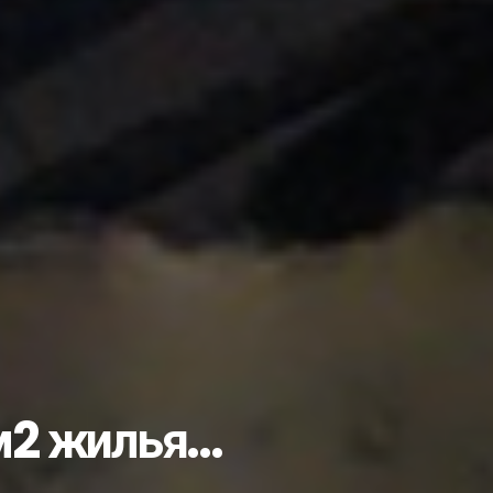
пытом с коллегами и...
лами…...
учишь «золоты...
во или… чуда снова...
ать студентом?...
ик...
рожан с Днём незави...
еловека: что нужно...
ые комплексы...
е изберут 25...
 м2 жилья…
несовершеннолетних...
дарственной службе...