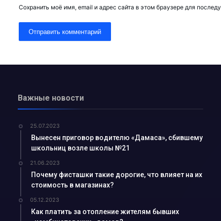
Сохранить моё имя, email и адрес сайта в этом браузере для после
йшманиоз?...
ков АГМК...
именем…...
-криминалист...
оводки привело к п...
лоснабжающее предп...
Важные новости
ния роста преступн...
для прод...
25.07.2023
ался о своей рабо...
Вынесен приговор водителю «Дамаса», сбившему
школьниц возле школы №21
21.06.2023
рение альтернативн...
Почему фисташки такие дорогие, что влияет на их
ыми УСК?...
стоимость в магазинах?
Узбекистане с 1 о...
05.12.2023
Как платить за отопление жителям бывших
ние...