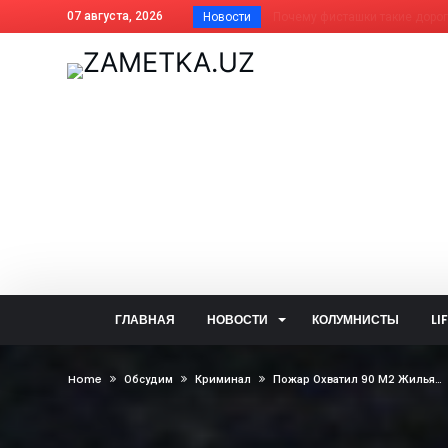
07 августа, 2026
Новости
Почему фисташки такие дорогие
Как платить за отопление жит
Дома АГМК передают Управля
В Алмалыке совершенствуется
Незнание закона не освобожда
Когда жизнь ведёт нелёгкими 
Внесены изменения в названия
На вопросы читателей об обще
Задержан за изготовление син
Почему не засчитана предоплат
ГЛАВНАЯ
НОВОСТИ
КОЛУМНИСТЫ
LI
Алмалык сегодня: цифры и фак
— Алло, кто говорит? — Душа!..
Home
Обсудим
Криминал
Пожар Охватил 90 М2 Жилья…
Две стороны одной медали: что
В голосовании «Открытого бюд