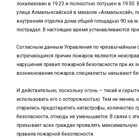
локализован в 19.23 и полностью потушен в 19.50.
кологии?...
улице Алмалыксайской в махалле «Алмалыксай», п
вляют удочку...
внутренняя отделка дома общей площадью 90 кв.м. 
..
пострадал. В настоящее время устанавливаются пр
и мы взраст...
ю нуждаются в рабо...
Согласным данным Управления по чрезвычайным си
встречающихся причин пожаров являются неисправн
травлений?...
нарушения правил пожарной безопасности при их э
 НИТУ &#...
возникновения пожаров специалисты называют бесп
ли Туракулову ...
ельный досуг и общ...
И действительно, поскольку огонь — тихий и скрыт
использовать его с осторожностью. Тем не менее,
кой области...
старались предотвратить катастрофы, количество 
м» отмети...
безопасности, отнюдь не уменьшается. В связи с 
призывает всех граждан проявлять максимальную 
бности расследовани...
правила пожарной безопасности.
 преобразован...