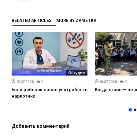
а?Детали строитель...
елиться…...
RELATED ARTICLES
MORE BY ZAMETKA
дном из дворов...
а или обязательна?...
кспортировали прод...
агодаря вере и п...
м
Обсудим
сия или приз...
16.07.2026
0
16.07.2026
0
ь...
Если ребёнок начал употреблять
Когда огонь — не 
щника хокима и лид...
наркотики…
 встретила Восточны...
еперь есть свой Ц...
труктур по улучше...
Добавить комментарий
ф…...