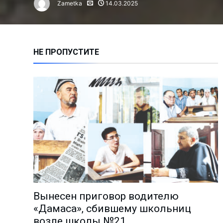
Zametka
14.03.2025
Алмалыкчане чаще жалуются н
Сколько инвестиций привлечен
Нарушение правил ТБ привело 
НЕ ПРОПУСТИТЕ
Время анализа: как работают 
Владимиру Башкирову – 75 лет!
Чем занимается лидер молодё
Миграция: где работают и скол
Анализ причин пожаров за 1 по
На АГМК налажено новое прои
Познать мир и найти в нём себ
Избран новый председатель А
Депутаты выслушали обращени
Вынесен приговор водителю
Поддержка молодёжных иници
«Дамаса», сбившему школьниц
«Количество часов тренировок
возле школы №21