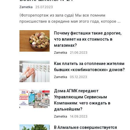
Что делается для сохранения э
Zametka
25.07.2023
Когда вместо рыбы — предоста
(Фоторепортаж из зала суда) Мы все помним
происшествие в середине мая этого года, которое …
Хранители народной культуры.
Почему фисташки такие дорогие,
Б. Мирзаев: «Дайте нам время, 
что влияет на их стоимость в
Сколько людей с инвалидность
магазинах?
Как летом избежать пищевых о
Zametka
21.06.2023
«Создаём будущее вместе!» АФ
Как платить за отопление жителям
бывших «комбинатовских» домов?
Юбилей в кругу коллег: Сапара
Zametka
05.12.2023
Пришкольные лагеря: познават
Здравствуйте, Пушкин!...
Дома АГМК передают
Управляющим Сервисным
Обращение к жителям Ташкентс
Компаниям: чего ожидать в
Работники АО «Аммофос-Макса
дальнейшем?
Zametka
14.09.2023
А была ли самозащита? Подро
Футбольная школа ПФК АГМК —
В Алмалыке совершенствуется