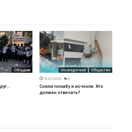
Обсудим
Uncategorized
Общество
16.07.2026
0
16.0
друг…
Сняли пломбу и исчезли. Кто
Межд
должен отвечать?
наде