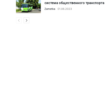
система общественного транспорта
Что сделано в 1 секторе города
Zametka
01.06.2023
Парку «Строитель» дали вторую
Поддельный сертификат до доб
Что делается для улучшения и
Когда каждая секунда на счету
АГМК: реализация мегапроекта
Что происходит в коллективах 
Ансамблю танца «Ситора» — 35 
Поддержка семьи и женщин: что
Женщин обучают профессиям б
Новые предприятия — новые ра
С такими «земляками» и враго
Преступное «гостеприимство».
20 проектов из Алмалыка — по