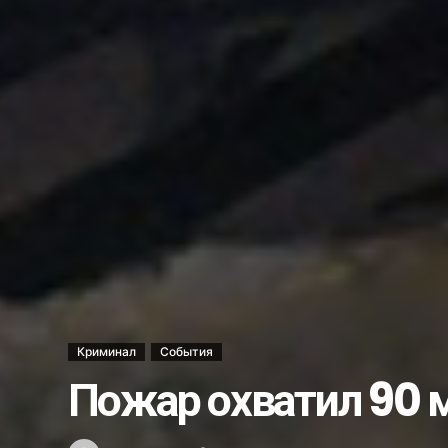
Ветеринары США поделились о
В операционной и за её преде
Стань моим поручителем и пол
Украли бульдозер…...
Несостоявшееся трудоустройст
Каждый ли выпускник может ст
Школе гимнастики — новый обл
Хоким Алмалыка поздравил го
Услуги бывают разные…...
Новый штамм оспы обезьян у ч
Как в Алмалыке возводят жил
Криминал
События
Вместо 30 депутатов в Алмалык
Пожар охватил 90
Получили срок за ограбление 
Что мы знаем о Законе о госу