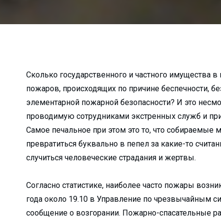
а неубранные дворы…...
о в Алмалык?...
к гибели…...
алмалыкские УСК?...
...
Сколько государственного и частного имущества в 
пожаров, происходящих по причине беспечности, б
жи?...
элементарной пожарной безопасности? И это несмо
ько зарабатывают ...
проводимую сотрудниками экстренных служб и пр
лугодие...
Самое печальное при этом это то, что собираемые
зводство...
превратиться буквально в пепел за какие-то счита
я…...
случиться человеческие страдания и жертвы.
лмалыкского РКЦ...
е хокима...
Согласно статистике, наиболее часто пожары возни
года около 19.10 в Управление по чрезвычайным с
атив...
сообщение о возгорании. Пожарно-спасательные ра
 прямо пропор...