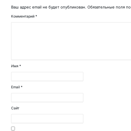
получили охранный ...
Ваш адрес email не будет опубликован.
Обязательные поля п
родный опыт...
Комментарий
*
малыке выделяют кр...
...
овить свой автомо...
Имя
*
 «подработка&...
 декада Общества К...
Email
*
 — улучшит ...
...
бразования...
Сайт
горячей водой и ...
О «Ammofos-Max...