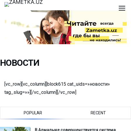
НОВОСТИ
[vc_row][vc_column][block615 cat_uids=»новости»
tag_slug=»»][/vc_column][/vc_row]
POPULAR
RECENT
В Алмалыке совершенствуется система