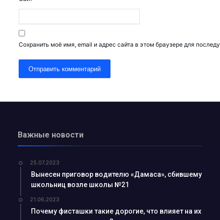
получили охранный ...
родный опыт...
Сохранить моё имя, email и адрес сайта в этом браузере для после
малыке выделяют кр...
...
овить свой автомо...
 «подработка&...
Важные новости
 декада Общества К...
 — улучшит ...
25.07.2023
...
Вынесен приговор водителю «Дамаса», сбившему
бразования...
школьниц возле школы №21
горячей водой и ...
21.06.2023
Почему фисташки такие дорогие, что влияет на их
О «Ammofos-Max...