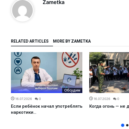
Zametka
 с начала года?...
 жизнь!...
ра не довёл…...
нфраструктуры маха...
RELATED ARTICLES
MORE BY ZAMETKA
… ...
 — новый мет...
детских садов?...
л...
 сделано в 1 квар...
есплатно...
м
Обсудим
бочие места...
16.07.2026
0
16.07.2026
0
Если ребёнок начал употреблять
Когда огонь — не 
в не надо…...
наркотики…
..
бедители ...