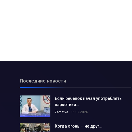
Более 380 женщин в Алмалыке 
В образовании важен междуна
Доверяй, но проверяй…...
На что предпринимателям в Ал
Самоубийство — выход?...
Есть такие семьи в Алмалыке…
Зима не за горами: как подгот
Чем заканчивается незаконная
Последние новости
Стартовала благотворительная
Развитие сферы услуг в городе
Если ребёнок начал употреблять
Коровы оказались крадеными…
наркотики…
Тонкости профессионального о
Zametka
16.07.2026
Что делать в случае проблем с 
Когда огонь — не друг…
Что на повестке профсоюза А