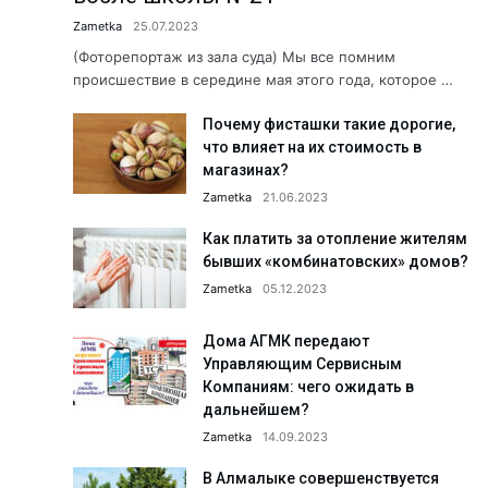
Что делается для сохранения э
Zametka
25.07.2023
Когда вместо рыбы — предоста
(Фоторепортаж из зала суда) Мы все помним
происшествие в середине мая этого года, которое …
Хранители народной культуры.
Почему фисташки такие дорогие,
Б. Мирзаев: «Дайте нам время, 
что влияет на их стоимость в
Сколько людей с инвалидность
магазинах?
Как летом избежать пищевых о
Zametka
21.06.2023
«Создаём будущее вместе!» АФ
Как платить за отопление жителям
бывших «комбинатовских» домов?
Юбилей в кругу коллег: Сапара
Zametka
05.12.2023
Пришкольные лагеря: познават
Здравствуйте, Пушкин!...
Дома АГМК передают
Управляющим Сервисным
Обращение к жителям Ташкентс
Компаниям: чего ожидать в
Работники АО «Аммофос-Макса
дальнейшем?
Zametka
14.09.2023
А была ли самозащита? Подро
Футбольная школа ПФК АГМК —
В Алмалыке совершенствуется