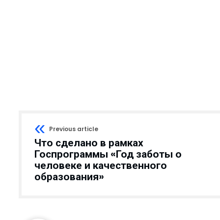
кологии?...
вляют удочку...
..
и мы взраст...
ю нуждаются в рабо...
травлений?...
 НИТУ &#...
ли Туракулову ...
Previous article
ельный досуг и общ...
Что сделано в рамках
Госпрограммы «Год заботы о
человеке и качественного
кой области...
образования»
м» отмети...
бности расследовани...
 преобразован...