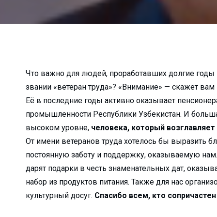
а неубранные дворы…...
о в Алмалык?...
к гибели…...
алмалыкские УСК?...
...
Что важно для людей, проработавших долгие годы
звании «ветеран труда»? «Внимание» — скажет вам 
жи?...
Её в последние годы активно оказывает пенсионер
ько зарабатывают ...
промышленности Республики Узбекистан. И большая 
лугодие...
высоком уровне,
человека, который возглавляет
зводство...
От имени ветеранов труда хотелось бы выразить б
я…...
постоянную заботу и поддержку, оказываемую нам.
лмалыкского РКЦ...
дарят подарки в честь знаменательных дат, оказы
е хокима...
набор из продуктов питания. Также для нас органи
культурный досуг.
Спасибо всем, кто сопричастен 
атив...
 прямо пропор...