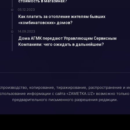
стоимость в магазинах?
йшманиоз?...
05.12.2023
ков АГМК...
Как платить за отопление жителям бывших
«комбинатовских» домов?
именем…...
14.09.2023
-криминалист...
Дома АГМК передают Управляющим Сервисным
оводки привело к п...
Компаниям: чего ожидать в дальнейшем?
лоснабжающее предп...
ния роста преступн...
для прод...
ался о своей рабо...
спроизводство, копирование, тиражирование, распространение и и
спользование информации с сайта «ZAMETKA.UZ» возможно только
рение альтернативн...
предварительного письменного разрешения редакции.
ыми УСК?...
Узбекистане с 1 о...
ние...