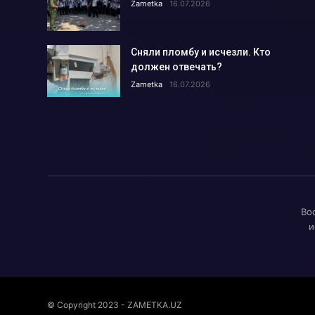
Zametka
16.07.2026
Откуда в Алмалыке взялся ле
Всё во имя интересов работни
Сняли пломбу и исчезли. Кто
Доктор, я назову сына вашим 
должен отвечать?
Есть такая профессия: эксперт
Zametka
16.07.2026
Короткое замыкание электропр
Как подготовилось к зиме теп
Что делается для предотвраще
«InnoWeek.uz-2023» площадка 
Городской отдел юстиции отчит
Во
А вода зимой будет?.....
и
Как в Алмалыке проходит внед
Как мы встретим холода с нов
Какие изменения произойдут в 
Ветераны благодарят за внима
© Copyright 2023 - ZAMETKA.UZ