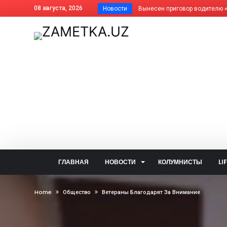
08 августа, 2026
Новости
Почему фисташки такие дорогие
Как платить за отопление жит
Дома АГМК передают Управля
В Алмалыке совершенствуется
Незнание закона не освобожда
Когда жизнь ведёт нелёгкими 
Внесены изменения в названия
На вопросы читателей об обще
Задержан за изготовление син
Почему не засчитана предоплат
ГЛАВНАЯ
НОВОСТИ
КОЛУМНИСТЫ
LI
Алмалык сегодня: цифры и фак
— Алло, кто говорит? — Душа!..
Home
Общество
Ветераны Благодарят За Внимание
Две стороны одной медали: что
В голосовании «Открытого бюд