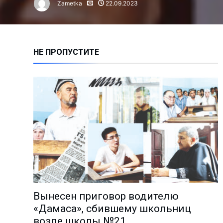
Zametka
22.09.2023
Алмалыкчане чаще жалуются н
Сколько инвестиций привлечен
Нарушение правил ТБ привело 
НЕ ПРОПУСТИТЕ
Время анализа: как работают 
Владимиру Башкирову – 75 лет!
Чем занимается лидер молодё
Миграция: где работают и скол
Анализ причин пожаров за 1 по
На АГМК налажено новое прои
Познать мир и найти в нём себ
Избран новый председатель А
Депутаты выслушали обращени
Вынесен приговор водителю
Поддержка молодёжных иници
«Дамаса», сбившему школьниц
«Количество часов тренировок
возле школы №21