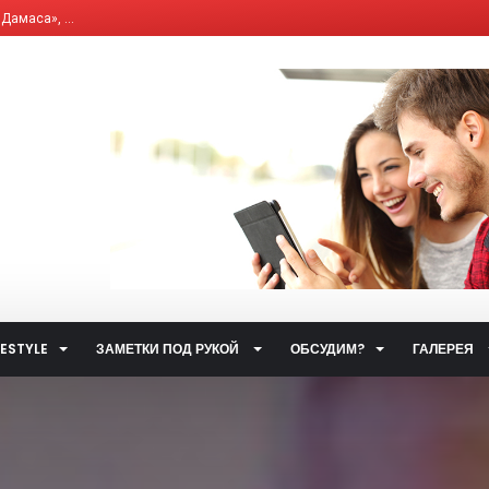
, что влияет на и...
елям бывших «комби...
ющим Сервисным Компа...
 система общественн...
ет от ответственно...
путями…...
 улиц...
ственном транспорт...
тетических наркоти...
а за горячую воду...
FESTYLE
ЗАМЕТКИ ПОД РУКОЙ
ОБСУДИМ?
ГАЛЕРЕЯ
ты...
.
 такое контактный...
жета» по...