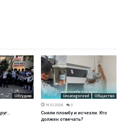
Обсудим
Uncategorized
Общество
16.07.2026
0
16.0
друг…
Сняли пломбу и исчезли. Кто
Межд
должен отвечать?
наде