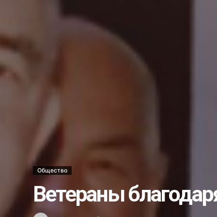
Ветеринары США поделились о
В операционной и за её преде
Стань моим поручителем и пол
Украли бульдозер…...
Несостоявшееся трудоустройст
Каждый ли выпускник может ст
Школе гимнастики — новый обл
Хоким Алмалыка поздравил го
Услуги бывают разные…...
Новый штамм оспы обезьян у ч
Как в Алмалыке возводят жил
Общество
Вместо 30 депутатов в Алмалык
Ветераны благодар
Получили срок за ограбление 
Что мы знаем о Законе о госу