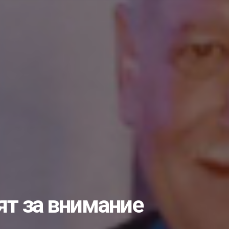
пытом с коллегами и...
лами…...
учишь «золоты...
во или… чуда снова...
ать студентом?...
ик...
рожан с Днём незави...
еловека: что нужно...
ые комплексы...
е изберут 25...
ят за внимание
несовершеннолетних...
дарственной службе...