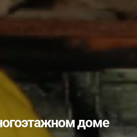
пытом с коллегами и...
лами…...
учишь «золоты...
во или… чуда снова...
ать студентом?...
ик...
рожан с Днём незави...
еловека: что нужно...
ые комплексы...
е изберут 25...
многоэтажном доме
несовершеннолетних...
дарственной службе...