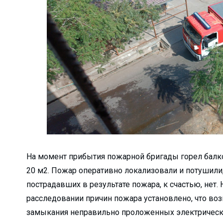
кологии?...
вляют удочку...
..
и мы взраст...
ю нуждаются в рабо...
травлений?...
 НИТУ &#...
ли Туракулову ...
ельный досуг и общ...
На момент прибытия пожарной бригады горел балк
кой области...
20 м2. Пожар оперативно локализовали и потушили,
пострадавших в результате пожара, к счастью, нет.
м» отмети...
расследовании причин пожара установлено, что воз
бности расследовани...
замыкания неправильно проложенных электрическ
 преобразован...