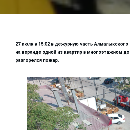
а неубранные дворы…...
о в Алмалык?...
к гибели…...
алмалыкские УСК?...
...
27 июля в 15:02 в дежурную часть Алмалыкского
на веранде одной из квартир в многоэтажном до
жи?...
разгорелся пожар.
ько зарабатывают ...
лугодие...
зводство...
я…...
лмалыкского РКЦ...
е хокима...
атив...
 прямо пропор...