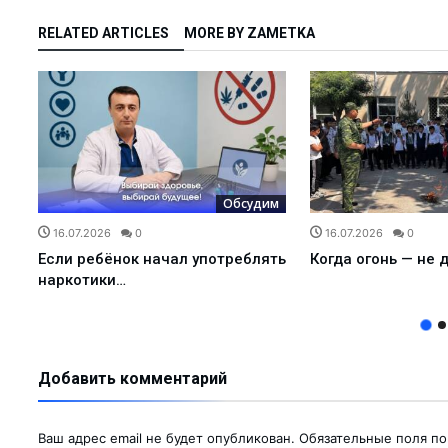
йшманиоз?...
RELATED ARTICLES
MORE BY ZAMETKA
ков АГМК...
именем…...
-криминалист...
оводки привело к п...
лоснабжающее предп...
м
Обсудим
ния роста преступн...
16.07.2026
0
16.07.2026
0
для прод...
Если ребёнок начал употреблять
Когда огонь — не 
ался о своей рабо...
наркотики…
рение альтернативн...
ыми УСК?...
Добавить комментарий
Узбекистане с 1 о...
ние...
Ваш адрес email не будет опубликован.
Обязательные поля п