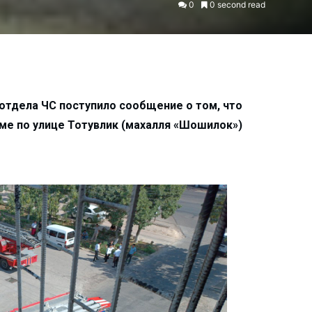
0
0 second read
 отдела ЧС поступило сообщение о том, что
ме по улице Тотувлик (махалля «Шошилок»)