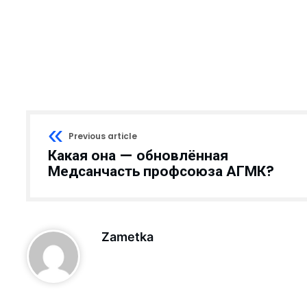
получили охранный ...
родный опыт...
малыке выделяют кр...
...
Previous article
овить свой автомо...
Какая она — обновлённая
 «подработка&...
Медсанчасть профсоюза АГМК?
 декада Общества К...
 — улучшит ...
...
Zametka
бразования...
горячей водой и ...
О «Ammofos-Max...