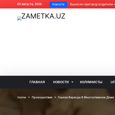
09 августа, 2026
Новости
Почему фисташки такие дорогие
Как платить за отопление жит
Дома АГМК передают Управля
В Алмалыке совершенствуется
Незнание закона не освобожда
Когда жизнь ведёт нелёгкими 
Внесены изменения в названия
На вопросы читателей об обще
Задержан за изготовление син
Почему не засчитана предоплат
ГЛАВНАЯ
НОВОСТИ
КОЛУМНИСТЫ
LI
Алмалык сегодня: цифры и фак
— Алло, кто говорит? — Душа!..
Home
Происшествия
Горела Веранда В Многоэтажном Доме
Две стороны одной медали: что
В голосовании «Открытого бюд