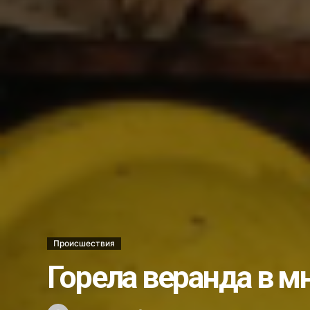
Ветеринары США поделились о
В операционной и за её преде
Стань моим поручителем и пол
Украли бульдозер…...
Несостоявшееся трудоустройст
Каждый ли выпускник может ст
Школе гимнастики — новый обл
Хоким Алмалыка поздравил го
Услуги бывают разные…...
Новый штамм оспы обезьян у ч
Как в Алмалыке возводят жил
Происшествия
Вместо 30 депутатов в Алмалык
Горела веранда в 
Получили срок за ограбление 
Что мы знаем о Законе о госу