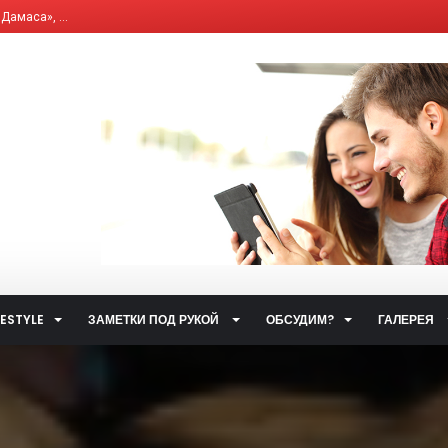
, что влияет на и...
елям бывших «комби...
ющим Сервисным Компа...
 система общественн...
ет от ответственно...
путями…...
 улиц...
ственном транспорт...
тетических наркоти...
а за горячую воду...
FESTYLE
ЗАМЕТКИ ПОД РУКОЙ
ОБСУДИМ?
ГАЛЕРЕЯ
ты...
.
 такое контактный...
жета» по...