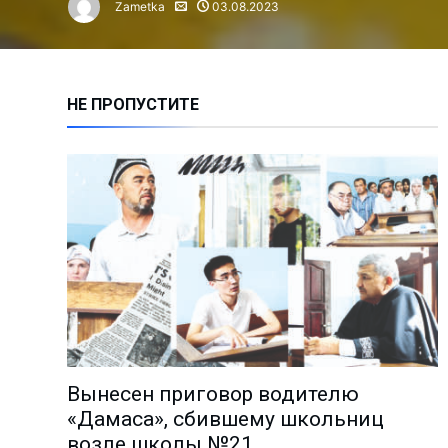
Zametka
03.08.2023
Алмалыкчане чаще жалуются н
Сколько инвестиций привлечен
Нарушение правил ТБ привело 
НЕ ПРОПУСТИТЕ
Время анализа: как работают 
Владимиру Башкирову – 75 лет!
Чем занимается лидер молодё
Миграция: где работают и скол
Анализ причин пожаров за 1 по
На АГМК налажено новое прои
Познать мир и найти в нём себ
Избран новый председатель А
Депутаты выслушали обращени
Вынесен приговор водителю
Поддержка молодёжных иници
«Дамаса», сбившему школьниц
«Количество часов тренировок
возле школы №21