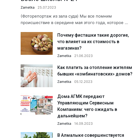
Что делается для сохранения э
Zametka
25.07.2023
Когда вместо рыбы — предоста
(Фоторепортаж из зала суда) Мы все помним
происшествие в середине мая этого года, которое …
Хранители народной культуры.
Почему фисташки такие дорогие,
Б. Мирзаев: «Дайте нам время, 
что влияет на их стоимость в
Сколько людей с инвалидность
магазинах?
Как летом избежать пищевых о
Zametka
21.06.2023
«Создаём будущее вместе!» АФ
Как платить за отопление жителям
бывших «комбинатовских» домов?
Юбилей в кругу коллег: Сапара
Zametka
05.12.2023
Пришкольные лагеря: познават
Здравствуйте, Пушкин!...
Дома АГМК передают
Управляющим Сервисным
Обращение к жителям Ташкентс
Компаниям: чего ожидать в
Работники АО «Аммофос-Макса
дальнейшем?
Zametka
14.09.2023
А была ли самозащита? Подро
Футбольная школа ПФК АГМК —
В Алмалыке совершенствуется