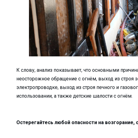
а?Детали строитель...
елиться…...
дном из дворов...
а или обязательна?...
кспортировали прод...
агодаря вере и п...
К слову, анализ показывает, что основными причи
сия или приз...
неосторожное обращение с огнём, выход из строя 
ь...
электропроводке, выход из строя печного и газово
щника хокима и лид...
использовании, а также детские шалости с огнём.
 встретила Восточны...
еперь есть свой Ц...
Остерегайтесь любой опасности на возгорание, 
труктур по улучше...
ф…...