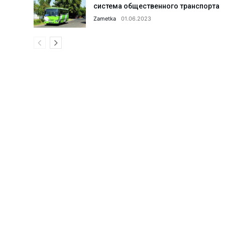
система общественного транспорта
Что сделано в 1 секторе города
Zametka
01.06.2023
Парку «Строитель» дали вторую
Поддельный сертификат до доб
Что делается для улучшения и
Когда каждая секунда на счету
АГМК: реализация мегапроекта
Что происходит в коллективах 
Ансамблю танца «Ситора» — 35 
Поддержка семьи и женщин: что
Женщин обучают профессиям б
Новые предприятия — новые ра
С такими «земляками» и враго
Преступное «гостеприимство».
20 проектов из Алмалыка — по