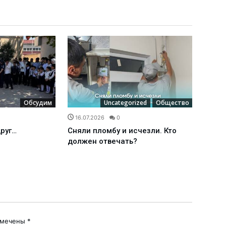
Обсудим
Uncategorized
Общество
16.07.2026
0
16.0
друг…
Сняли пломбу и исчезли. Кто
Межд
должен отвечать?
наде
омечены
*