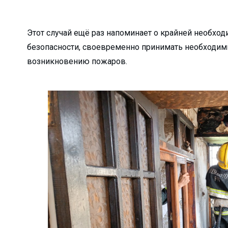
 с начала года?...
 жизнь!...
Этот случай ещё раз напоминает о крайней необхо
ра не довёл…...
безопасности, своевременно принимать необходим
нфраструктуры маха...
возникновению пожаров.
… ...
 — новый мет...
детских садов?...
л...
 сделано в 1 квар...
есплатно...
бочие места...
в не надо…...
..
бедители ...