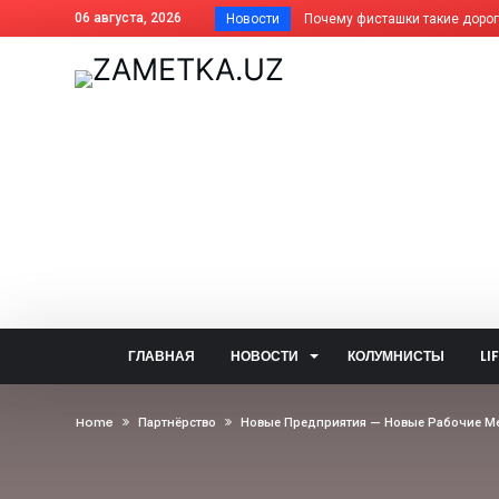
06 августа, 2026
Новости
Почему фисташки такие дорогие
Как платить за отопление жит
Дома АГМК передают Управля
В Алмалыке совершенствуется
Незнание закона не освобожда
Когда жизнь ведёт нелёгкими 
Внесены изменения в названия
На вопросы читателей об обще
Задержан за изготовление син
Почему не засчитана предоплат
ГЛАВНАЯ
НОВОСТИ
КОЛУМНИСТЫ
LI
Алмалык сегодня: цифры и фак
— Алло, кто говорит? — Душа!..
Home
Партнёрство
Новые Предприятия — Новые Рабочие М
Две стороны одной медали: что
В голосовании «Открытого бюд