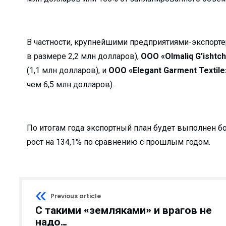
получили охранный ...
родный опыт...
В частности, крупнейшими предприятиями-экспорте
в размере 2,2 млн долларов),
ООО «Olmaliq G’ishtch
малыке выделяют кр...
(1,1 млн долларов), и
ООО «Elegant Garment Textile
чем 6,5 млн долларов).
...
овить свой автомо...
 «подработка&...
По итогам года экспортный план будет выполнен бол
 декада Общества К...
рост на 134,1% по сравнению с прошлым годом.
 — улучшит ...
...
бразования...
Previous article
горячей водой и ...
С такими «земляками» и врагов не
надо…
О «Ammofos-Max...