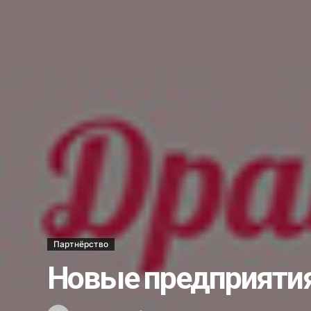
Ветеринары США поделились о
В операционной и за её преде
Стань моим поручителем и пол
Украли бульдозер…...
Несостоявшееся трудоустройст
Каждый ли выпускник может ст
Школе гимнастики — новый обл
Хоким Алмалыка поздравил го
Услуги бывают разные…...
Новый штамм оспы обезьян у ч
Как в Алмалыке возводят жил
Партнёрство
Вместо 30 депутатов в Алмалык
Новые предприятия
Получили срок за ограбление 
Что мы знаем о Законе о госу