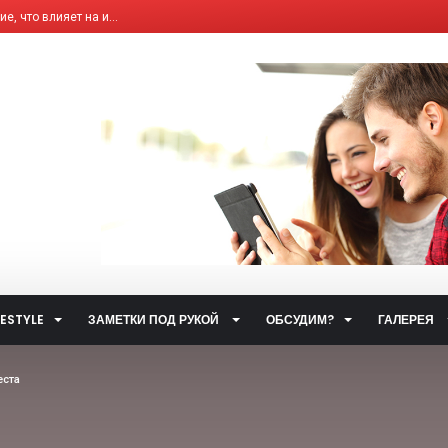
, что влияет на и...
елям бывших «комби...
ющим Сервисным Компа...
 система общественн...
ет от ответственно...
путями…...
 улиц...
ственном транспорт...
тетических наркоти...
а за горячую воду...
FESTYLE
ЗАМЕТКИ ПОД РУКОЙ
ОБСУДИМ?
ГАЛЕРЕЯ
ты...
.
еста
 такое контактный...
жета» по...