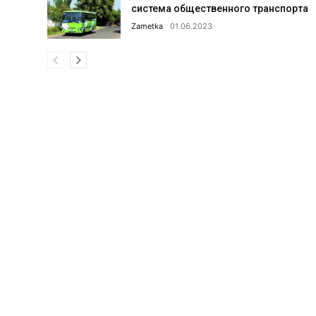
система общественного транспорта
Что сделано в 1 секторе города
Zametka
01.06.2023
Парку «Строитель» дали вторую
Поддельный сертификат до доб
Что делается для улучшения и
Когда каждая секунда на счету
АГМК: реализация мегапроекта
Что происходит в коллективах 
Ансамблю танца «Ситора» — 35 
Поддержка семьи и женщин: что
Женщин обучают профессиям б
Новые предприятия — новые ра
С такими «земляками» и враго
Преступное «гостеприимство».
20 проектов из Алмалыка — по