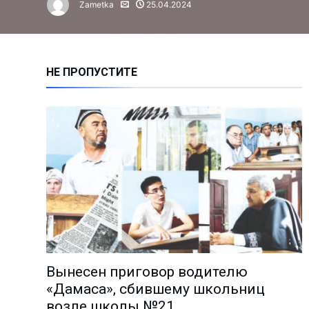
Zametka
25.04.2024
Алмалыкчане чаще жалуются н
Сколько инвестиций привлечен
Нарушение правил ТБ привело 
НЕ ПРОПУСТИТЕ
Время анализа: как работают 
Владимиру Башкирову – 75 лет!
Чем занимается лидер молодё
Миграция: где работают и скол
Анализ причин пожаров за 1 по
На АГМК налажено новое прои
Познать мир и найти в нём себ
Избран новый председатель А
Депутаты выслушали обращени
Вынесен приговор водителю
Поддержка молодёжных иници
«Дамаса», сбившему школьниц
«Количество часов тренировок
возле школы №21