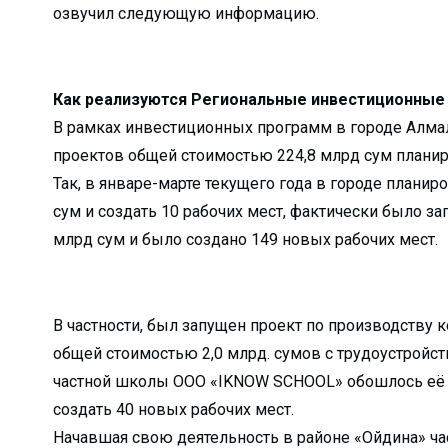
озвучил следующую информацию.
кологии?...
вляют удочку...
..
Как реализуются Региональные инвестиционные
и мы взраст...
В рамках инвестиционных программ в городе Алмалы
ю нуждаются в рабо...
проектов общей стоимостью 224,8 млрд сум планиру
травлений?...
Так, в январе-марте текущего года в городе планир
сум и создать 10 рабочих мест, фактически было з
 НИТУ &#...
млрд сум и было создано 149 новых рабочих мест.
ли Туракулову ...
ельный досуг и общ...
В частности, был запущен проект по производств
кой области...
общей стоимостью 2,0 млрд. сумов с трудоустройс
м» отмети...
частной школы ООО «IKNOW SCHOOL» обошлось её о
бности расследовани...
создать 40 новых рабочих мест.
 преобразован...
Начавшая свою деятельность в районе «Ойдина» ча