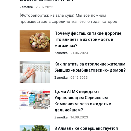
Что делается для сохранения э
Zametka
25.07.2023
Когда вместо рыбы — предоста
(Фоторепортаж из зала суда) Мы все помним
происшествие в середине мая этого года, которое …
Хранители народной культуры.
Почему фисташки такие дорогие,
Б. Мирзаев: «Дайте нам время, 
что влияет на их стоимость в
Сколько людей с инвалидность
магазинах?
Как летом избежать пищевых о
Zametka
21.06.2023
«Создаём будущее вместе!» АФ
Как платить за отопление жителям
бывших «комбинатовских» домов?
Юбилей в кругу коллег: Сапара
Zametka
05.12.2023
Пришкольные лагеря: познават
Здравствуйте, Пушкин!...
Дома АГМК передают
Управляющим Сервисным
Обращение к жителям Ташкентс
Компаниям: чего ожидать в
Работники АО «Аммофос-Макса
дальнейшем?
Zametka
14.09.2023
А была ли самозащита? Подро
Футбольная школа ПФК АГМК —
В Алмалыке совершенствуется