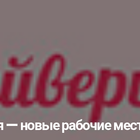
пытом с коллегами и...
лами…...
учишь «золоты...
во или… чуда снова...
ать студентом?...
ик...
рожан с Днём незави...
еловека: что нужно...
ые комплексы...
е изберут 25...
 — новые рабочие мес
несовершеннолетних...
дарственной службе...