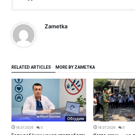
йшманиоз?...
ков АГМК...
именем…...
Zametka
-криминалист...
оводки привело к п...
лоснабжающее предп...
ния роста преступн...
RELATED ARTICLES
MORE BY ZAMETKA
для прод...
ался о своей рабо...
рение альтернативн...
ыми УСК?...
м
Обсудим
Узбекистане с 1 о...
16.07.2026
0
16.07.2026
0
ние...