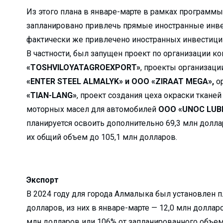
а?Детали строитель...
Из этого плана в январе-марте в рамках програм
запланировано привлечь прямые иностранные инвес
елиться…...
фактически же привлечено иностранных инвестиций
дном из дворов...
В частности, был запущен проект по организации к
а или обязательна?...
«TOSHVILOYATAGROEXPORT»
, проекты организац
кспортировали прод...
«ENTER STEEL ALMALYK» и ООО «ZIRAAT MEGA»,
о
«TIAN-LANG»
, проект создания цеха окраски ткане
агодаря вере и п...
моторных масел для автомобилей
ООО «UNOC LUB
сия или приз...
планируется освоить дополнительно 69,3 млн долл
их общий объем до 105,1 млн долларов.
ь...
щника хокима и лид...
 встретила Восточны...
Экспорт
еперь есть свой Ц...
В 2024 году для города Алмалыка был установлен п
труктур по улучше...
долларов, из них в январе-марте — 12,0 млн долларо
ф…...
млн долларов или 106% от запланированного объем