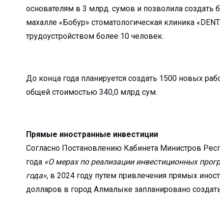
основателям в 3 млрд. сумов и позволила создать б
 с начала года?...
махалле «Бобур» стоматологическая клиника «DENTA
 жизнь!...
трудоустройством более 10 человек.
ра не довёл…...
нфраструктуры маха...
… ...
До конца года планируется создать 1500 новых рабо
 — новый мет...
общей стоимостью 340,0 млрд сум.
детских садов?...
л...
Прямые иностранные инвестиции
 сделано в 1 квар...
Согласно Постановлению Кабинета Министров Респ
есплатно...
года
«О мерах по реализации инвестиционных прогр
бочие места...
года»
, в 2024 году путем привлечения прямых инос
в не надо…...
долларов в город Алмалыке запланировано создать
..
бедители ...