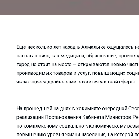
а неубранные дворы…...
о в Алмалык?...
к гибели…...
алмалыкские УСК?...
...
Ещё несколько лет назад в Алмалыке ощущалась не
направлениях, как медицина, образование, произво
жи?...
город не стоит на месте — открываются новые част
ько зарабатывают ...
производимых товаров и услуг, повышающих социа
лугодие...
являющиеся драйверами развития частной сферы.
зводство...
я…...
лмалыкского РКЦ...
На прошедшей на днях в хокимияте очередной Сесс
е хокима...
реализации Постановления Кабинета Министров Ре
атив...
по комплексному социально-экономическому разви
повышению уровня жизни населения, на которой п
 прямо пропор...