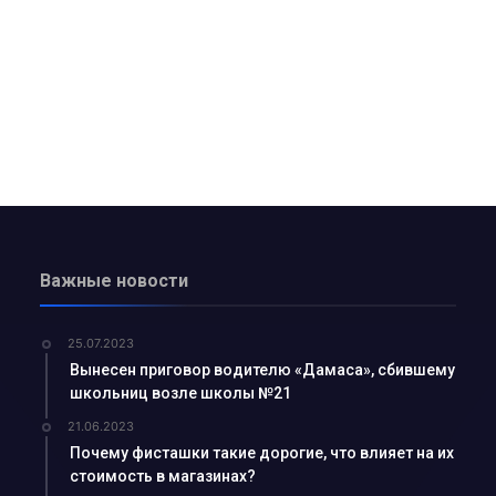
а?Детали строитель...
елиться…...
дном из дворов...
а или обязательна?...
кспортировали прод...
агодаря вере и п...
сия или приз...
Важные новости
ь...
щника хокима и лид...
25.07.2023
Вынесен приговор водителю «Дамаса», сбившему
 встретила Восточны...
школьниц возле школы №21
еперь есть свой Ц...
21.06.2023
труктур по улучше...
Почему фисташки такие дорогие, что влияет на их
стоимость в магазинах?
ф…...