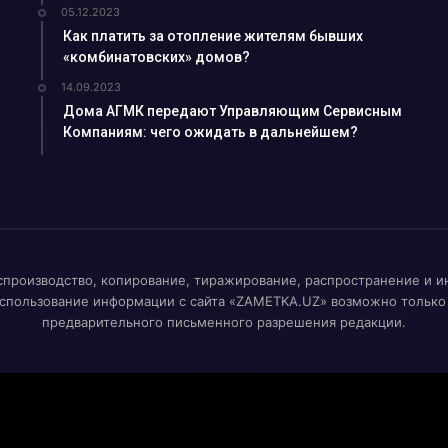
05.12.2023
получили охранный ...
Как платить за отопление жителям бывших
родный опыт...
«комбинатовских» домов?
14.09.2023
Дома АГМК передают Управляющим Сервисным
малыке выделяют кр...
Компаниям: чего ожидать в дальнейшем?
...
овить свой автомо...
 «подработка&...
 декада Общества К...
спроизводство, копирование, тиражирование, распространение и и
спользование информации с сайта «ZAMETKA.UZ» возможно только
 — улучшит ...
предварительного письменного разрешения редакции.
...
бразования...
горячей водой и ...
О «Ammofos-Max...