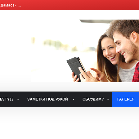
, что влияет на и...
елям бывших «комби...
ющим Сервисным Компа...
 система общественн...
ет от ответственно...
путями…...
 улиц...
ственном транспорт...
тетических наркоти...
а за горячую воду...
FESTYLE
ЗАМЕТКИ ПОД РУКОЙ
ОБСУДИМ?
ГАЛЕРЕЯ
ты...
.
 такое контактный...
жета» по...