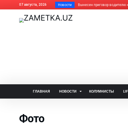
07 августа, 2026
Новости
Почему фисташки такие дорогие
Как платить за отопление жит
Дома АГМК передают Управля
В Алмалыке совершенствуется
Незнание закона не освобожда
Когда жизнь ведёт нелёгкими 
Внесены изменения в названия
На вопросы читателей об обще
Задержан за изготовление син
Почему не засчитана предоплат
ГЛАВНАЯ
НОВОСТИ
КОЛУМНИСТЫ
LI
Алмалык сегодня: цифры и фак
— Алло, кто говорит? — Душа!..
Фото
Две стороны одной медали: что
В голосовании «Открытого бюд