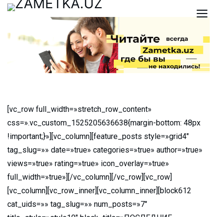
[vc_row full_width=»stretch_row_content»
css=».vc_custom_1525205636638{margin-bottom: 48px
!important;}»][vc_column][feature_posts style=»grid4″
tag_slug=»» date=»true» categories=»true» author=»true»
views=»true» rating=»true» icon_overlay=»true»
full_width=»true»][/vc_column][/vc_row][vc_row]
[vc_column][vc_row_inner][vc_column_inner][block612
cat_uids=»» tag_slug=»» num_posts=»7″