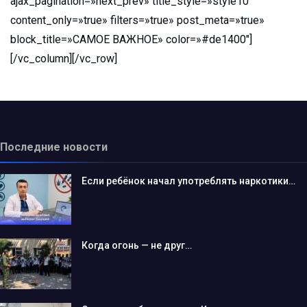
ajax_pagination=»next_prev» title_style=»style10″
content_only=»true» filters=»true» post_meta=»true»
block_title=»САМОЕ ВАЖНОЕ» color=»#de1400″]
[/vc_column][/vc_row]
Последние новости
Если ребёнок начал употреблять наркотики…
Когда огонь — не друг…