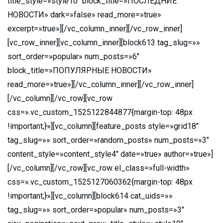
title_style=»style10″ block_title=»ПОСЛЕДНИЕ
НОВОСТИ» dark=»false» read_more=»true»
excerpt=»true»][/vc_column_inner][/vc_row_inner]
[vc_row_inner][vc_column_inner][block613 tag_slug=»»
sort_order=»popular» num_posts=»6″
block_title=»ПОПУЛЯРНЫЕ НОВОСТИ»
read_more=»true»][/vc_column_inner][/vc_row_inner]
[/vc_column][/vc_row][vc_row
css=».vc_custom_1525122844877{margin-top: 48px
!important;}»][vc_column][feature_posts style=»grid18″
tag_slug=»» sort_order=»random_posts» num_posts=»3″
content_style=»content_style4″ date=»true» author=»true»]
[/vc_column][/vc_row][vc_row el_class=»full-width»
css=».vc_custom_1525127060362{margin-top: 48px
!important;}»][vc_column][block614 cat_uids=»»
tag_slug=»» sort_order=»popular» num_posts=»3″