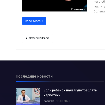
чего с
Откуда в Алмалыке взялся ле
госпит
Криминал
больни
Всё во имя интересов работни
Доктор, я назову сына вашим 
Read More »
Есть такая профессия: эксперт
Короткое замыкание электропр
PREVIOUS PAGE
Как подготовилось к зиме теп
Что делается для предотвраще
«InnoWeek.uz-2023» площадка 
Городской отдел юстиции отчит
А вода зимой будет?.....
Последние новости
Как в Алмалыке проходит внед
Как мы встретим холода с нов
Если ребёнок начал употреблять
Какие изменения произойдут в 
наркотики…
Zametka
16.07.2026
Ветераны благодарят за внима