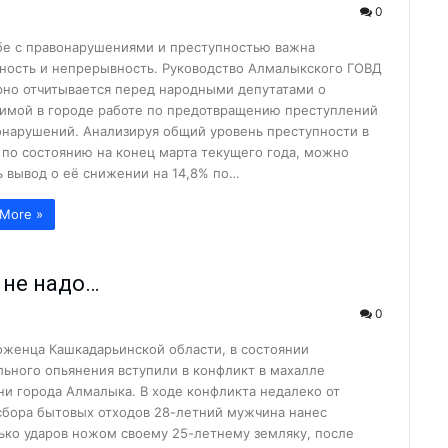
0
получили охранный ...
бе с правонарушениями и преступностью важна
родный опыт...
ность и непрерывность. Руководство Алмалыкского ГОВД
рно отчитывается перед народными депутатами о
имой в городе работе по предотвращению преступлений
малыке выделяют кр...
онарушений. Анализируя общий уровень преступности в
 по состоянию на конец марта текущего года, можно
ь вывод о её снижении на 14,8% по…
...
овить свой автомо...
More »
 «подработка&...
 декада Общества К...
 не надо…
 — улучшит ...
0
...
оженца Кашкадарьинской области, в состоянии
льного опьянения вступили в конфликт в махалле
бразования...
ни города Алмалыка. В ходе конфликта недалеко от
горячей водой и ...
сбора бытовых отходов 28-летний мужчина нанес
ько ударов ножом своему 25-летнему земляку, после
О «Ammofos-Max...