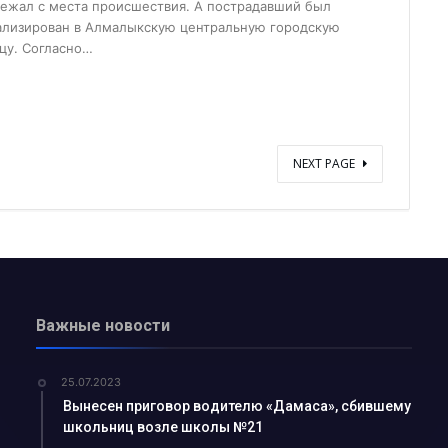
бежал с места происшествия. А пострадавший был
йшманиоз?...
ализирован в Алмалыкскую центральную городскую
цу. Согласно…
ков АГМК...
именем…...
-криминалист...
оводки привело к п...
NEXT PAGE
лоснабжающее предп...
ния роста преступн...
для прод...
ался о своей рабо...
Важные новости
рение альтернативн...
ыми УСК?...
25.07.2023
Узбекистане с 1 о...
Вынесен приговор водителю «Дамаса», сбившему
школьниц возле школы №21
ние...