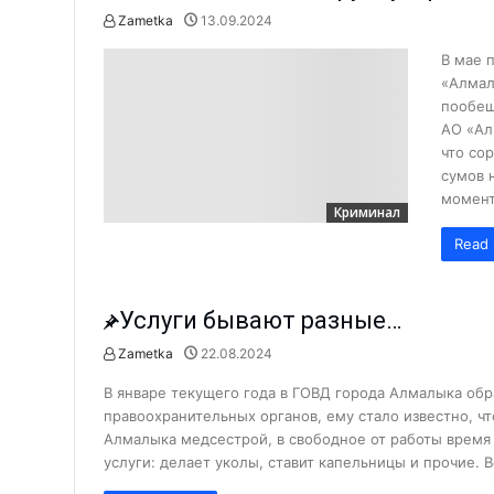
Алмалыкчане чаще жалуются н
Zametka
13.09.2024
Сколько инвестиций привлечен
В мае 
«Алмал
Нарушение правил ТБ привело 
пообещ
Время анализа: как работают 
АО «Ал
что со
Владимиру Башкирову – 75 лет!
сумов 
Чем занимается лидер молодё
момент
Криминал
Миграция: где работают и скол
Read 
Анализ причин пожаров за 1 по
На АГМК налажено новое прои
Услуги бывают разные…
Познать мир и найти в нём себ
Zametka
22.08.2024
Криминал
Избран новый председатель А
В январе текущего года в ГОВД города Алмалыка обр
Депутаты выслушали обращени
правоохранительных органов, ему стало известно, ч
Алмалыка медсестрой, в свободное от работы врем
Поддержка молодёжных иници
услуги: делает уколы, ставит капельницы и прочие. 
«Количество часов тренировок