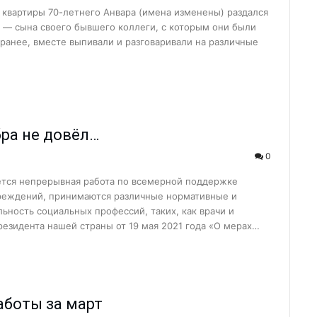
ь квартиры 70-летнего Анвара (имена изменены) раздался
а?Детали строитель...
а — сына своего бывшего коллеги, с которым они были
елиться…...
 ранее, вместе выпивали и разговаривали на различные
дном из дворов...
а или обязательна?...
кспортировали прод...
ра не довёл…
агодаря вере и п...
0
сия или приз...
ётся непрерывная работа по всемерной поддержке
ь...
чреждений, принимаются различные нормативные и
ность социальных профессий, таких, как врачи и
щника хокима и лид...
Президента нашей страны от 19 мая 2021 года «О мерах…
 встретила Восточны...
еперь есть свой Ц...
труктур по улучше...
аботы за март
ф…...