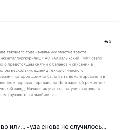
пытом с коллегами и...
лами…...
учишь «золоты...
0
во или… чуда снова...
ать студентом?...
але текущего года начальнику участка треста
икметаллургкурилиш» АО «Алмалыкский ГМК» стало
ик...
но о предстоящем снятии с баланса и списании в
олом нескольких единиц технологического
рожан с Днём незави...
ования, которое должно было быть демонтировано и в
вленном порядке передано на Центральный ремонтно-
еский завод. Начальник участка, вступив в сговор с
еловека: что нужно...
лем грузового автомобиля и…
ые комплексы...
е изберут 25...
несовершеннолетних...
во или… чуда снова не случилось…
дарственной службе...