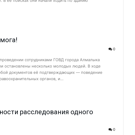
. В ее поисках они начали ходить по зданию
 с начала года?...
 жизнь!...
ра не довёл…...
нфраструктуры маха...
дмога!
… ...
0
 — новый мет...
и проведении сотрудниками ГОВД города Алмалыка
детских садов?...
ли остановлены несколько молодых людей. В ходе
 собой документов её подтверждающих — поведение
л...
равоохранительных органов, и…
 сделано в 1 квар...
есплатно...
бочие места...
ности расследования одного
в не надо…...
..
0
бедители ...