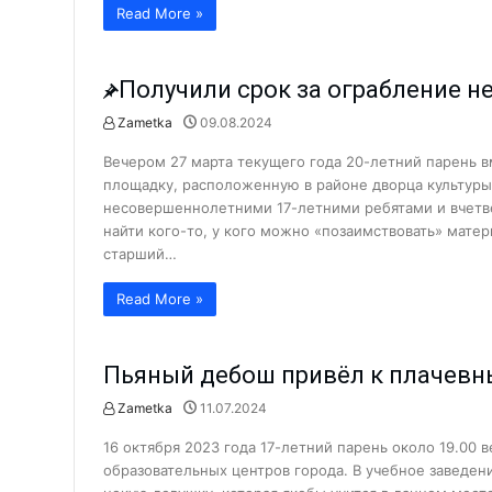
Read More »
Что делается для сохранения э
Когда вместо рыбы — предоста
Получили срок за ограбление 
Хранители народной культуры.
Zametka
09.08.2024
Б. Мирзаев: «Дайте нам время, 
Криминал
Сколько людей с инвалидность
Вечером 27 марта текущего года 20-летний парень 
площадку, расположенную в районе дворца культуры 
Как летом избежать пищевых о
несовершеннолетними 17-летними ребятами и вчетв
найти кого-то, у кого можно «позаимствовать» мат
«Создаём будущее вместе!» АФ
старший…
Юбилей в кругу коллег: Сапара
Read More »
Пришкольные лагеря: познават
Здравствуйте, Пушкин!...
Пьяный дебош привёл к плачев
Обращение к жителям Ташкентс
Работники АО «Аммофос-Макса
Zametka
11.07.2024
Криминал
А была ли самозащита? Подро
16 октября 2023 года 17-летний парень около 19.00 
образовательных центров города. В учебное заведен
Футбольная школа ПФК АГМК —