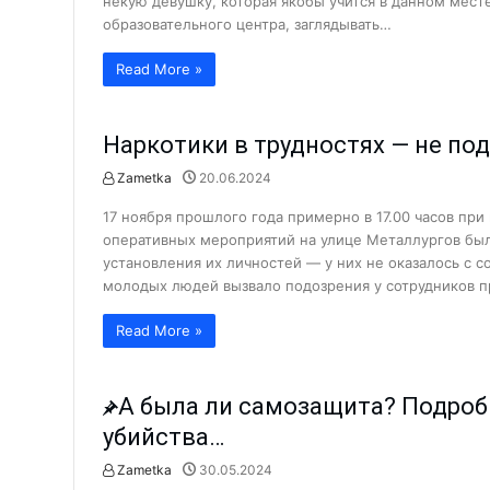
некую девушку, которая якобы учится в данном месте
Что сделано в 1 секторе города
образовательного центра, заглядывать…
Парку «Строитель» дали вторую
Read More »
Поддельный сертификат до доб
Что делается для улучшения и
Наркотики в трудностях — не по
Когда каждая секунда на счету
Zametka
20.06.2024
Криминал
АГМК: реализация мегапроекта
17 ноября прошлого года примерно в 17.00 часов пр
Что происходит в коллективах 
оперативных мероприятий на улице Металлургов бы
установления их личностей — у них не оказалось с
Ансамблю танца «Ситора» — 35 
молодых людей вызвало подозрения у сотрудников п
Поддержка семьи и женщин: что
Read More »
Женщин обучают профессиям б
Новые предприятия — новые ра
А была ли самозащита? Подроб
С такими «земляками» и враго
убийства…
Преступное «гостеприимство».
Zametka
30.05.2024
20 проектов из Алмалыка — по
Криминал