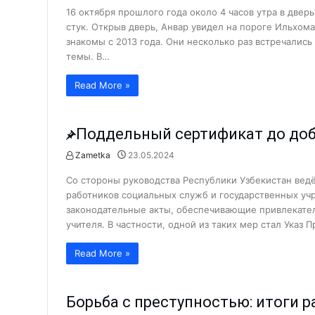
16 октября прошлого года около 4 часов утра в двер
Новое здание школы за полгод
стук. Открыв дверь, Анвар увидел на пороге Ильхом
Счастье — это то, чем нужно д
знакомы с 2013 года. Они несколько раз встречались
темы. В…
Угнал автомобиль и бросил в о
Прививка животных добровольн
Read More »
В какие страны из Алмалыка э
Движение — это жизнь!...
Поддельный сертификат до доб
Магистратура в Москве: всё, бл
Zametka
23.05.2024
Криминал
Социальный работник — профес
Со стороны руководства Республики Узбекистан вед
Человечность — это про любов
работников социальных служб и государственных у
законодательные акты, обеспечивающие привлекатель
Что входит в полномочия помо
учителя. В частности, одной из таких мер стал Указ 
Корейская диаспора Алмалыка
Read More »
У людей почтенного возраста т
Провели анализ деятельности с
Борьба с преступностью: итоги р
Злоумышленники вынесли сей