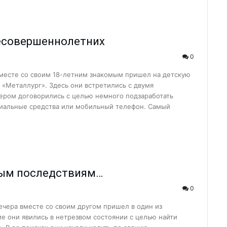
кологии?...
вляют удочку...
несовершеннолетних
..
0
и мы взраст...
ю нуждаются в рабо...
вместе со своим 18-летним знакомым пришел на детскую
«Металлург». Здесь они встретились с двумя
травлений?...
ером договорились с целью немного подзаработать
ериальные средства или мобильный телефон. Самый
 НИТУ &#...
ли Туракулову ...
ельный досуг и общ...
ным последствиям…
кой области...
м» отмети...
0
бности расследовани...
вечера вместе со своим другом пришел в один из
ие они явились в нетрезвом состоянии с целью найти
 преобразован...