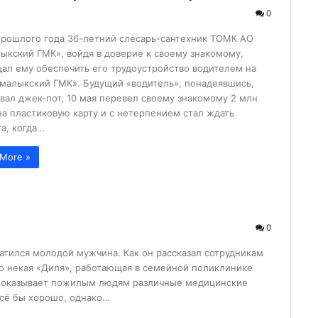
а неубранные дворы…...
0
о в Алмалык?...
прошлого года 36-летний слесарь-сантехник ТОМК АО
ыкский ГМК», войдя в доверие к своему знакомому,
к гибели…...
ал ему обеспечить его трудоустройство водителем на
алмалыкские УСК?...
малыкский ГМК». Будущий «водитель», понадеявшись,
рвал джек-пот, 10 мая перевел своему знакомому 2 млн
...
на пластиковую карту и с нетерпением стал ждать
жи?...
а, когда…
ько зарабатывают ...
More »
лугодие...
зводство...
я…...
0
лмалыкского РКЦ...
атился молодой мужчина. Как он рассказал сотрудникам
е хокима...
то некая «Диля», работающая в семейной поликлинике
я оказывает пожилым людям различные медицинские
атив...
Всё бы хорошо, однако…
 прямо пропор...