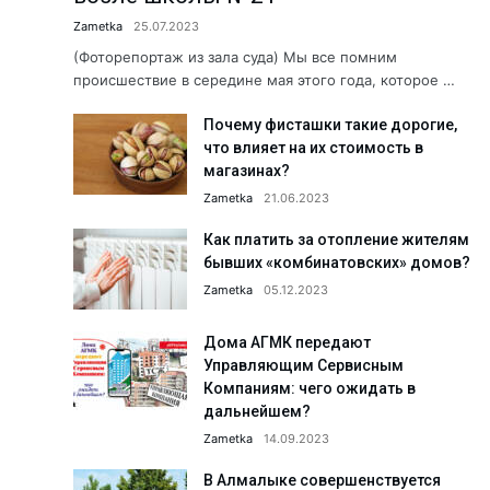
Что делается для сохранения э
Zametka
25.07.2023
Когда вместо рыбы — предоста
(Фоторепортаж из зала суда) Мы все помним
происшествие в середине мая этого года, которое …
Хранители народной культуры.
Почему фисташки такие дорогие,
Б. Мирзаев: «Дайте нам время, 
что влияет на их стоимость в
Сколько людей с инвалидность
магазинах?
Как летом избежать пищевых о
Zametka
21.06.2023
«Создаём будущее вместе!» АФ
Как платить за отопление жителям
бывших «комбинатовских» домов?
Юбилей в кругу коллег: Сапара
Zametka
05.12.2023
Пришкольные лагеря: познават
Здравствуйте, Пушкин!...
Дома АГМК передают
Управляющим Сервисным
Обращение к жителям Ташкентс
Компаниям: чего ожидать в
Работники АО «Аммофос-Макса
дальнейшем?
Zametka
14.09.2023
А была ли самозащита? Подро
Футбольная школа ПФК АГМК —
В Алмалыке совершенствуется