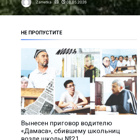
Zametka
08.05.2026
Алмалыкчане чаще жалуются н
Сколько инвестиций привлечен
Нарушение правил ТБ привело 
НЕ ПРОПУСТИТЕ
Время анализа: как работают 
Владимиру Башкирову – 75 лет!
Чем занимается лидер молодё
Миграция: где работают и скол
Анализ причин пожаров за 1 по
На АГМК налажено новое прои
Познать мир и найти в нём себ
Избран новый председатель А
Депутаты выслушали обращени
Вынесен приговор водителю
Поддержка молодёжных иници
«Дамаса», сбившему школьниц
«Количество часов тренировок
возле школы №21