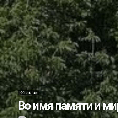
Ветеринары США поделились о
В операционной и за её преде
Стань моим поручителем и пол
Украли бульдозер…...
Несостоявшееся трудоустройст
Каждый ли выпускник может ст
Школе гимнастики — новый обл
Хоким Алмалыка поздравил го
Услуги бывают разные…...
Новый штамм оспы обезьян у ч
Как в Алмалыке возводят жил
Общество
Вместо 30 депутатов в Алмалык
Во имя памяти и м
Получили срок за ограбление 
Что мы знаем о Законе о госу