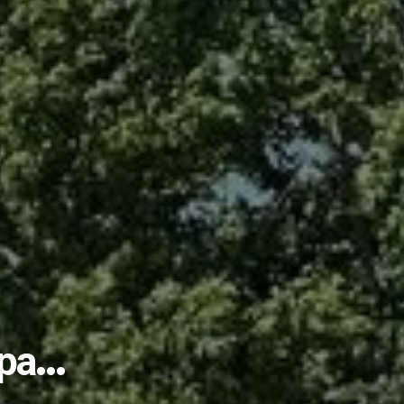
пытом с коллегами и...
лами…...
учишь «золоты...
во или… чуда снова...
ать студентом?...
ик...
рожан с Днём незави...
еловека: что нужно...
ые комплексы...
е изберут 25...
ира…
несовершеннолетних...
дарственной службе...