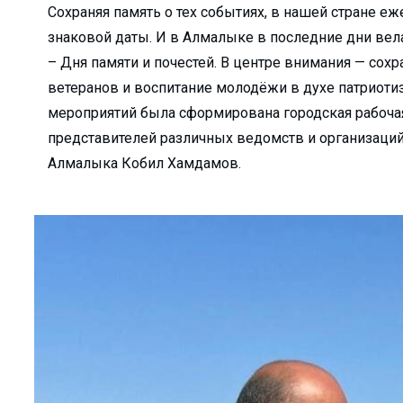
Сохраняя память о тех событиях, в нашей стране е
кологии?...
знаковой даты. И в Алмалыке в последние дни вел
вляют удочку...
– Дня памяти и почестей. В центре внимания — сох
..
ветеранов и воспитание молодёжи в духе патриоти
и мы взраст...
мероприятий была сформирована городская рабочая
ю нуждаются в рабо...
представителей различных ведомств и организаций
травлений?...
Алмалыка Кобил Хамдамов.
 НИТУ &#...
ли Туракулову ...
ельный досуг и общ...
кой области...
м» отмети...
бности расследовани...
 преобразован...