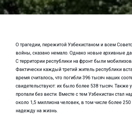
а неубранные дворы…...
о в Алмалык?...
к гибели…...
алмалыкские УСК?...
...
О трагедии, пережитой Узбекистаном и всем Сове
войны, сказано немало. Однако новые архивные д
жи?...
С территории республики на фронт были мобилизов
ько зарабатывают ...
Фактически каждый третий житель республики вста
лугодие...
время считалось, что погибли 396 тысяч наших соо
зводство...
свидетельствуют: их было более 538 тысяч. Также 
я…...
пропали без вести. Вместе с тем Узбекистан стал
лмалыкского РКЦ...
около 1,5 миллиона человек, в том числе более 250
е хокима...
надежду на жизнь.
атив...
 прямо пропор...