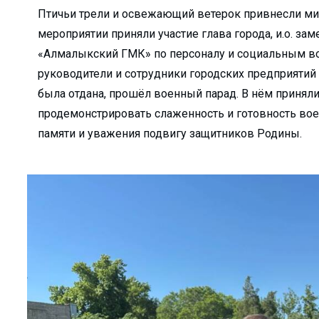
Птичьи трели и освежающий ветерок привнесли ми
получили охранный ...
мероприятии приняли участие глава города, и.о. за
родный опыт...
«Алмалыкский ГМК» по персоналу и социальным в
руководители и сотрудники городских предприятий 
малыке выделяют кр...
была отдана, прошёл военный парад. В нём приняли
продемонстрировать слаженность и готовность вое
...
памяти и уважения подвигу защитников Родины.
овить свой автомо...
 «подработка&...
 декада Общества К...
 — улучшит ...
...
бразования...
горячей водой и ...
О «Ammofos-Max...