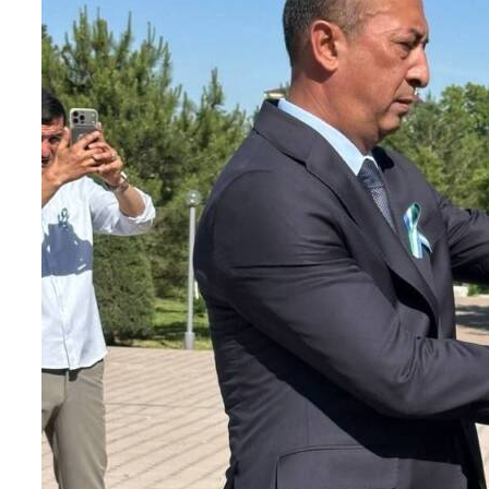
 с начала года?...
 жизнь!...
ра не довёл…...
нфраструктуры маха...
… ...
 — новый мет...
детских садов?...
л...
 сделано в 1 квар...
есплатно...
бочие места...
в не надо…...
..
бедители ...