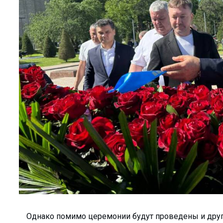
йшманиоз?...
ков АГМК...
именем…...
-криминалист...
оводки привело к п...
лоснабжающее предп...
ния роста преступн...
для прод...
ался о своей рабо...
рение альтернативн...
ыми УСК?...
Узбекистане с 1 о...
Однако помимо церемонии будут проведены и други
ние...