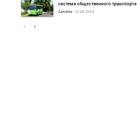
система общественного транспорта
Что сделано в 1 секторе города
Zametka
01.06.2023
Парку «Строитель» дали вторую
Поддельный сертификат до доб
Что делается для улучшения и
Когда каждая секунда на счету
АГМК: реализация мегапроекта
Что происходит в коллективах 
Ансамблю танца «Ситора» — 35 
Поддержка семьи и женщин: что
Женщин обучают профессиям б
Новые предприятия — новые ра
С такими «земляками» и враго
Преступное «гостеприимство».
20 проектов из Алмалыка — по