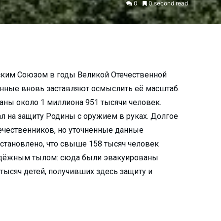
0
0 second read
тским Союзом в годы Великой Отечественной
анные вновь заставляют осмыслить её масштаб.
аны около 1 миллиона 951 тысячи человек.
л на защиту Родины с оружием в руках. Долгое
течественников, но уточнённые данные
установлено, что свыше 158 тысяч человек
 надёжным тылом: сюда были эвакуированы
 тысяч детей, получивших здесь защиту и