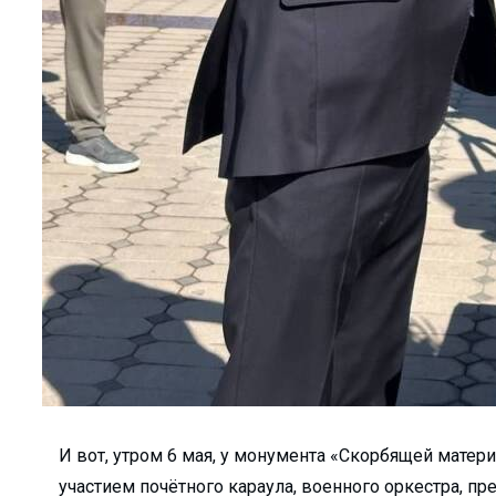
а?Детали строитель...
елиться…...
дном из дворов...
а или обязательна?...
кспортировали прод...
агодаря вере и п...
сия или приз...
ь...
щника хокима и лид...
 встретила Восточны...
еперь есть свой Ц...
труктур по улучше...
И вот, утром 6 мая, у монумента «Скорбящей матер
ф…...
участием почётного караула, военного оркестра, пр