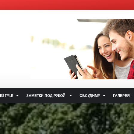
, что влияет на и...
елям бывших «комби...
ющим Сервисным Компа...
 система общественн...
ет от ответственно...
путями…...
 улиц...
ственном транспорт...
тетических наркоти...
а за горячую воду...
FESTYLE
ЗАМЕТКИ ПОД РУКОЙ
ОБСУДИМ?
ГАЛЕРЕЯ
ты...
.
 такое контактный...
жета» по...