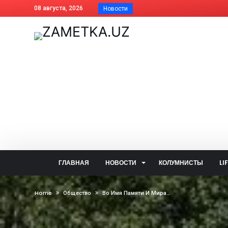
08 августа, 2026
Новости
Почему фисташки такие дорогие
Как платить за отопление жит
Дома АГМК передают Управля
В Алмалыке совершенствуется
Незнание закона не освобожда
Когда жизнь ведёт нелёгкими 
Внесены изменения в названия
На вопросы читателей об обще
Задержан за изготовление син
Почему не засчитана предоплат
ГЛАВНАЯ
НОВОСТИ
КОЛУМНИСТЫ
LI
Алмалык сегодня: цифры и фак
— Алло, кто говорит? — Душа!..
Home
Общество
Во Имя Памяти И Мира…
Две стороны одной медали: что
В голосовании «Открытого бюд