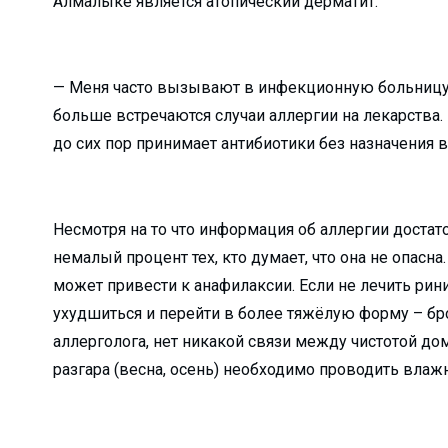
Алмалыке является атопический дерматит.
ков АГМК...
именем…...
-криминалист...
— Меня часто вызывают в инфекционную больницу н
больше встречаются случаи аллергии на лекарства. 
оводки привело к п...
до сих пор принимает антибиотики без назначения в
лоснабжающее предп...
ния роста преступн...
для прод...
Несмотря на то что информация об аллергии достат
ался о своей рабо...
немалый процент тех, кто думает, что она не опасн
может привести к анафилаксии. Если не лечить рини
рение альтернативн...
ухудшиться и перейти в более тяжёлую форму – бр
ыми УСК?...
аллерголога, нет никакой связи между чистотой дом
разгара (весна, осень) необходимо проводить влаж
Узбекистане с 1 о...
ние...
аммы «Год за...