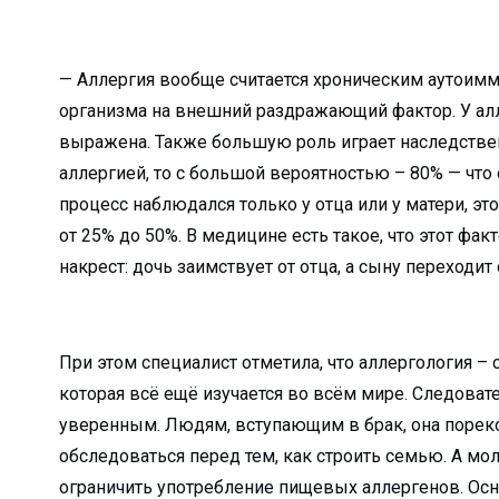
вляют удочку...
..
— Аллергия вообще считается хроническим аутоим
и мы взраст...
организма на внешний раздражающий фактор. У алл
ю нуждаются в рабо...
выражена. Также большую роль играет наследствен
травлений?...
аллергией, то с большой вероятностью – 80% — что
 НИТУ &#...
процесс наблюдался только у отца или у матери, э
от 25% до 50%. В медицине есть такое, что этот фа
ли Туракулову ...
накрест: дочь заимствует от отца, а сыну переходит 
ельный досуг и общ...
кой области...
При этом специалист отметила, что аллергология –
м» отмети...
которая всё ещё изучается во всём мире. Следоват
бности расследовани...
уверенным. Людям, вступающим в брак, она поре
 преобразован...
обследоваться перед тем, как строить семью. А 
 с начала года?...
ограничить употребление пищевых аллергенов. Осн