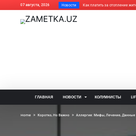
07 августа, 2026
Новости
Как платить за отопление жит
Дома АГМК передают Управля
В Алмалыке совершенствуется
Незнание закона не освобожда
Когда жизнь ведёт нелёгкими 
Внесены изменения в названия
На вопросы читателей об обще
Задержан за изготовление син
Почему не засчитана предоплат
Алмалык сегодня: цифры и фак
ГЛАВНАЯ
НОВОСТИ
КОЛУМНИСТЫ
LI
— Алло, кто говорит? — Душа!..
Две стороны одной медали: что
Home
Коротко, Но Важно
Аллергия: Мифы, Лечение, Данные
В голосовании «Открытого бюд
Ветеринары США поделились о