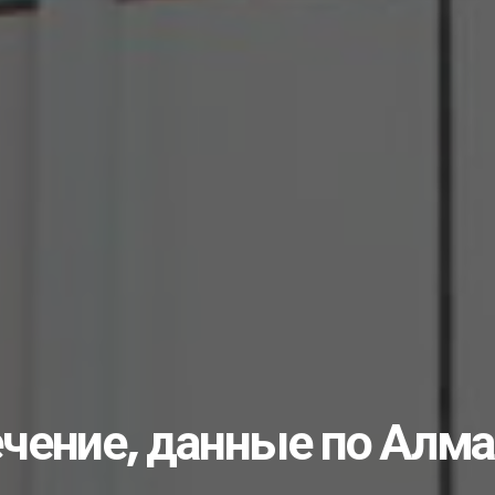
лами…...
учишь «золоты...
во или… чуда снова...
ать студентом?...
ик...
рожан с Днём незави...
еловека: что нужно...
ые комплексы...
е изберут 25...
несовершеннолетних...
ечение, данные по Алм
дарственной службе...
а неубранные дворы…...