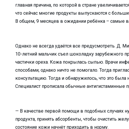
главная причина, по которой в стране увеличивается
 жизнь!...
что сейчас многие продукты выпускаются с больши
ра не довёл…...
В общем, 9 месяцев в ожидании ребёнка – самые 
нфраструктуры маха...
… ...
 — новый мет...
Однако не всегда удаётся все предусмотреть. Д. М
детских садов?...
10-летний мальчик съел шоколадку зарубежного п
л...
частички ореха. Кожа покрылась сыпью. Врачи ин
способами, однако ничто не помогало. Тогда пригла
 сделано в 1 квар...
консультацию. Тогда и обнаружилось, что это была 
есплатно...
Специалист прописала обычные антигистаминные пр
бочие места...
в не надо…...
..
— В качестве первой помощи в подобных случаях 
бедители ...
продукта, принять абсорбенты, чтобы очистить желу
а?Детали строитель...
состояние кожи начнёт приходить в норму.