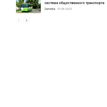
система общественного транспорта
Парку «Строитель» дали вторую
Zametka
01.06.2023
Поддельный сертификат до доб
Что делается для улучшения и
Когда каждая секунда на счету
АГМК: реализация мегапроекта
Что происходит в коллективах 
Ансамблю танца «Ситора» — 35 
Поддержка семьи и женщин: что
Женщин обучают профессиям б
Новые предприятия — новые ра
С такими «земляками» и враго
Преступное «гостеприимство».
20 проектов из Алмалыка — по
Новое здание школы за полгод