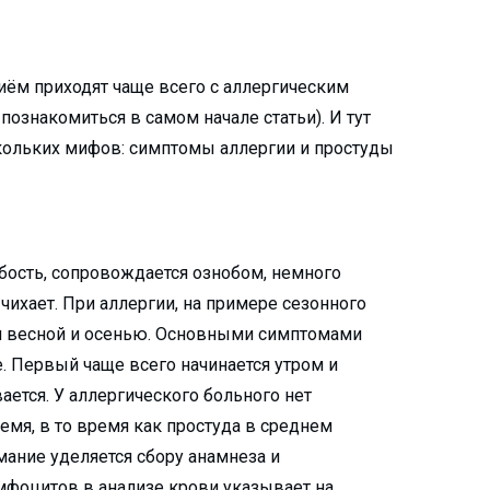
риём приходят чаще всего с аллергическим
познакомиться в самом начале статьи). И тут
скольких мифов: симптомы аллергии и простуды
абость, сопровождается ознобом, немного
чихает. При аллергии, на примере сезонного
тся весной и осенью. Основными симптомами
ие. Первый чаще всего начинается утром и
вается. У аллергического больного нет
емя, в то время как простуда в среднем
мание уделяется сбору анамнеза и
фоцитов в анализе крови указывает на