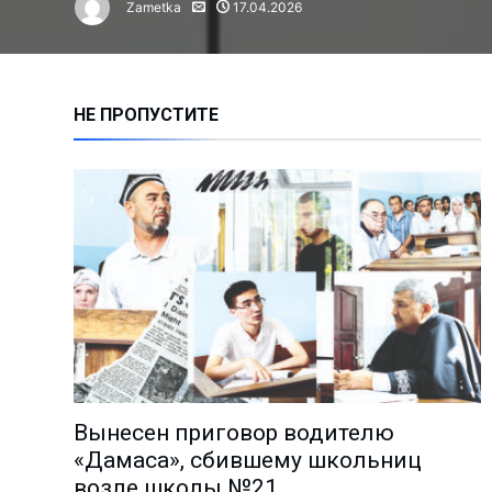
Zametka
17.04.2026
Сколько инвестиций привлечен
Нарушение правил ТБ привело 
Время анализа: как работают 
НЕ ПРОПУСТИТЕ
Владимиру Башкирову – 75 лет!
Чем занимается лидер молодё
Миграция: где работают и скол
Анализ причин пожаров за 1 по
На АГМК налажено новое прои
Познать мир и найти в нём себ
Избран новый председатель А
Депутаты выслушали обращени
Поддержка молодёжных иници
Вынесен приговор водителю
«Количество часов тренировок
«Дамаса», сбившему школьниц
Что делается для сохранения э
возле школы №21