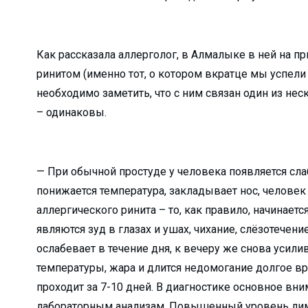
елиться…...
дном из дворов...
Как рассказала аллерголог, в Алмалыке в ней на п
а или обязательна?...
ринитом (именно тот, о котором вкратце мы успели 
кспортировали прод...
необходимо заметить, что с ним связан один из не
– одинаковы.
агодаря вере и п...
сия или приз...
ь...
— При обычной простуде у человека появляется сл
щника хокима и лид...
понижается температура, закладывает нос, человек 
аллергического ринита – то, как правило, начинае
 встретила Восточны...
являются зуд в глазах и ушах, чихание, слёзотечен
еперь есть свой Ц...
ослабевает в течение дня, к вечеру же снова усили
труктур по улучше...
температуры, жара и длится недомогание долгое вр
ф…...
проходит за 7-10 дней. В диагностике основное вни
получили охранный ...
лабораторным анализам. Повышенный уровень лим