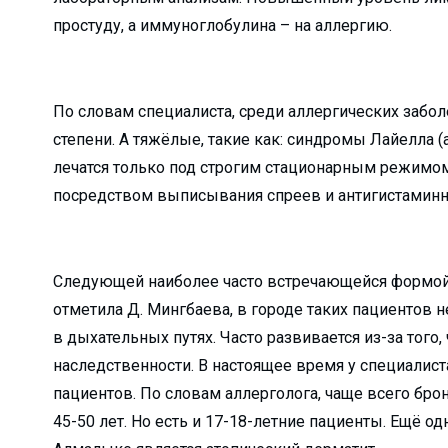
родный опыт...
простуду, а иммуноглобулина – на аллергию.
малыке выделяют кр...
По словам специалиста, среди аллергических забол
степени. А тяжёлые, такие как: синдромы Лайелла (
...
лечатся только под строгим стационарным режимо
овить свой автомо...
посредством выписывания спреев и антигистаминн
 «подработка&...
 декада Общества К...
 — улучшит ...
Следующей наиболее часто встречающейся формой 
...
отметила Д. Мингбаева, в городе таких пациентов 
в дыхательных путях. Часто развивается из-за того,
бразования...
наследственности. В настоящее время у специалис
горячей водой и ...
пациентов. По словам аллерголога, чаще всего бро
О «Ammofos-Max...
45-50 лет. Но есть и 17-18-летние пациенты. Ещё 
йшманиоз?...