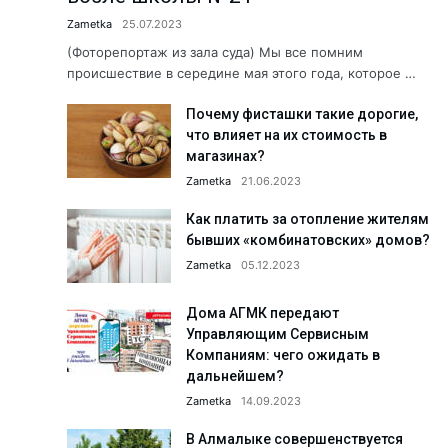
Когда вместо рыбы — предоста
Zametka
25.07.2023
Хранители народной культуры.
(Фоторепортаж из зала суда) Мы все помним
происшествие в середине мая этого года, которое …
Б. Мирзаев: «Дайте нам время, 
Почему фисташки такие дорогие,
Сколько людей с инвалидность
что влияет на их стоимость в
Как летом избежать пищевых о
магазинах?
«Создаём будущее вместе!» АФ
Zametka
21.06.2023
Юбилей в кругу коллег: Сапара
Как платить за отопление жителям
бывших «комбинатовских» домов?
Пришкольные лагеря: познават
Zametka
05.12.2023
Здравствуйте, Пушкин!...
Обращение к жителям Ташкентс
Дома АГМК передают
Управляющим Сервисным
Работники АО «Аммофос-Макса
Компаниям: чего ожидать в
А была ли самозащита? Подро
дальнейшем?
Zametka
14.09.2023
Футбольная школа ПФК АГМК —
Что сделано в 1 секторе города
В Алмалыке совершенствуется