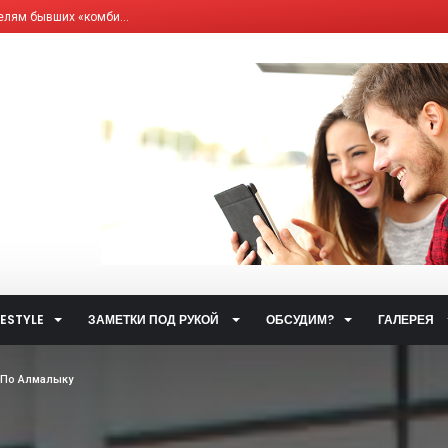
елям бывших «комби...
ющим Сервисным Компа...
 система общественн...
ет от ответственно...
путями…...
 улиц...
ственном транспорт...
тетических наркоти...
а за горячую воду...
ты...
FESTYLE
ЗАМЕТКИ ПОД РУКОЙ
ОБСУДИМ?
ГАЛЕРЕЯ
.
 такое контактный...
 По Алмалыку
жета» по...
пытом с коллегами и...