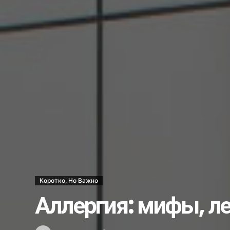
В операционной и за её преде
Стань моим поручителем и пол
Украли бульдозер…...
Несостоявшееся трудоустройст
Каждый ли выпускник может ст
Школе гимнастики — новый обл
Хоким Алмалыка поздравил го
Услуги бывают разные…...
Новый штамм оспы обезьян у ч
Как в Алмалыке возводят жил
Вместо 30 депутатов в Алмалык
Коротко, Но Важно
Получили срок за ограбление 
Аллергия: мифы, л
Что мы знаем о Законе о госу
Алмалыкчане чаще жалуются н