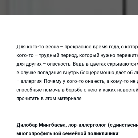
о в Алмалык?...
к гибели…...
алмалыкские УСК?...
...
жи?...
Для кого-то весна – прекрасное время года, с кот
кого-то – трудный период, который нужно пережить
ько зарабатывают ...
для других – опасность. Ведь в цветах скрываются 
лугодие...
в случае попадания внутрь бесцеремонно даёт об эт
зводство...
– аллергия. Почему у кого-то она есть, а кому-то 
я…...
способные помочь в борьбе с нею и каких новосте
лмалыкского РКЦ...
прочитать в этом материале.
е хокима...
атив...
 прямо пропор...
Дилобар Мингбаева, лор-аллерголог (единствен
многопрофильной семейной поликлиники:
кологии?...