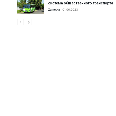
система общественного транспорта
Что сделано в 1 секторе города
Zametka
01.06.2023
Парку «Строитель» дали вторую
Поддельный сертификат до доб
Что делается для улучшения и
Когда каждая секунда на счету
АГМК: реализация мегапроекта
Что происходит в коллективах 
Ансамблю танца «Ситора» — 35 
Поддержка семьи и женщин: что
Женщин обучают профессиям б
Новые предприятия — новые ра
С такими «земляками» и враго
Преступное «гостеприимство».
20 проектов из Алмалыка — по