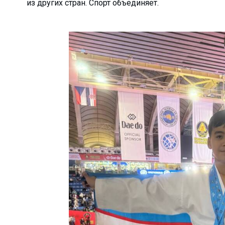
из других стран. Спорт объединяет.
йшманиоз?...
ков АГМК...
именем…...
-криминалист...
оводки привело к п...
лоснабжающее предп...
ния роста преступн...
для прод...
ался о своей рабо...
рение альтернативн...
ыми УСК?...
Узбекистане с 1 о...
ние...