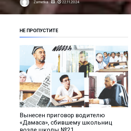
Zametka
22.11.2024
Алмалыкчане чаще жалуются н
Сколько инвестиций привлечен
Нарушение правил ТБ привело 
НЕ ПРОПУСТИТЕ
Время анализа: как работают 
Владимиру Башкирову – 75 лет!
Чем занимается лидер молодё
Миграция: где работают и скол
Анализ причин пожаров за 1 по
На АГМК налажено новое прои
Познать мир и найти в нём себ
Избран новый председатель А
Депутаты выслушали обращени
Вынесен приговор водителю
Поддержка молодёжных иници
«Дамаса», сбившему школьниц
«Количество часов тренировок
возле школы №21