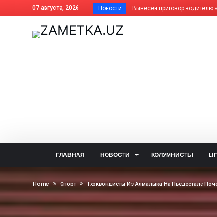
07 августа, 2026
Новости
Почему фисташки такие дорогие
Как платить за отопление жит
Дома АГМК передают Управля
В Алмалыке совершенствуется
Незнание закона не освобожда
Когда жизнь ведёт нелёгкими 
Внесены изменения в названия
На вопросы читателей об обще
Задержан за изготовление син
Почему не засчитана предоплат
ГЛАВНАЯ
НОВОСТИ
КОЛУМНИСТЫ
LI
Алмалык сегодня: цифры и фак
— Алло, кто говорит? — Душа!..
Home
Спорт
Тхэквондисты Из Алмалыка На Пьедестале Поче
Две стороны одной медали: что
В голосовании «Открытого бюд