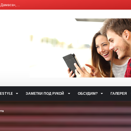
, что влияет на и...
елям бывших «комби...
ющим Сервисным Компа...
 система общественн...
ет от ответственно...
путями…...
 улиц...
ственном транспорт...
тетических наркоти...
а за горячую воду...
FESTYLE
ЗАМЕТКИ ПОД РУКОЙ
ОБСУДИМ?
ГАЛЕРЕЯ
ты...
.
та
 такое контактный...
жета» по...