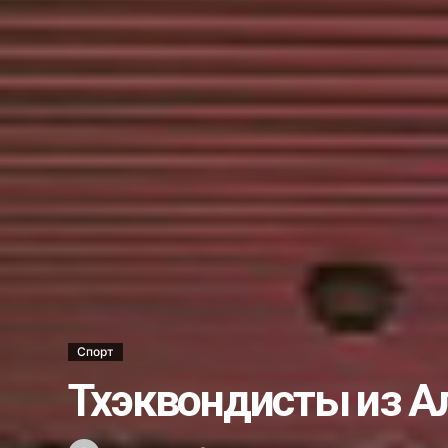
Ветеринары США поделились о
В операционной и за её преде
Стань моим поручителем и пол
Украли бульдозер…...
Несостоявшееся трудоустройст
Каждый ли выпускник может ст
Школе гимнастики — новый обл
Хоким Алмалыка поздравил го
Услуги бывают разные…...
Новый штамм оспы обезьян у ч
Как в Алмалыке возводят жил
Спорт
Вместо 30 депутатов в Алмалык
Тхэквондисты из А
Получили срок за ограбление 
Что мы знаем о Законе о госу