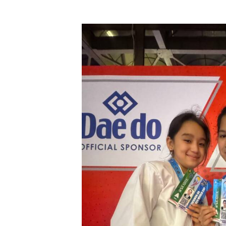
 с начала года?...
 жизнь!...
ра не довёл…...
нфраструктуры маха...
… ...
 — новый мет...
детских садов?...
л...
 сделано в 1 квар...
есплатно...
бочие места...
в не надо…...
..
бедители ...