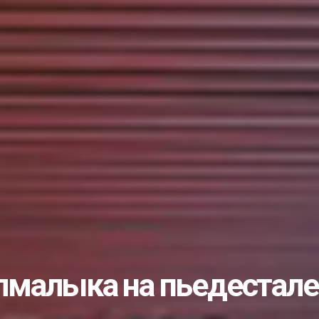
пытом с коллегами и...
лами…...
учишь «золоты...
во или… чуда снова...
ать студентом?...
ик...
рожан с Днём незави...
еловека: что нужно...
ые комплексы...
е изберут 25...
лмалыка на пьедестале
несовершеннолетних...
дарственной службе...