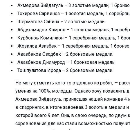
Ахмедова Зиёдагуль – 3 золотые медали, 1 бронзо
получили охранный ...
Тохирова Сарвиноз – 1 золотая медаль, 1 серебрян
родный опыт...
Шерматова Сабина – 2 золотые медали.
Абдухамидов Камрон – 1 золотая медаль, 1 серебр
малыке выделяют кр...
Курбонов Комилжон – 1 серебряная медаль, 1 бро
Жозилов Азизбек – 1 серебряная медаль, 1 бронзо
...
Авазбеков Озодбек – 2 бронзовые медали.
овить свой автомо...
Авазбеков Дилмурод – 1 бронзовая медаль.
Тошпулатова Ирода – 2 бронзовые медали.
 «подработка&...
 декада Общества К...
Не могу отметить кого-то отдельно из ребят, — ра
 — улучшит ...
умения на 100%, молодцы. Однако хочу похвалить д
...
Ахмедова Зиёдагуль, принесшая нашей команде 4 ме
в спаррингах, в итоге завоевав 3 золотые медали 
бразования...
которой всего 9 лет. Она, в свою очередь, по двум
горячей водой и ...
соревнования для нас стали возможностью получит
О «Ammofos-Max...