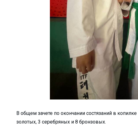
а?Детали строитель...
елиться…...
дном из дворов...
а или обязательна?...
кспортировали прод...
агодаря вере и п...
сия или приз...
ь...
щника хокима и лид...
 встретила Восточны...
В общем зачете по окончании состязаний в копилке
еперь есть свой Ц...
золотых, 3 серебряных и 8 бронзовых.
труктур по улучше...
ф…...