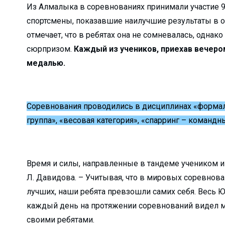
Из Алмалыка в соревнованиях принимали участие 
кологии?...
спортсмены, показавшие наилучшие результаты в о
вляют удочку...
отмечает, что в ребятах она не сомневалась, однак
..
сюрпризом.
Каждый из учеников, приехав вечеро
и мы взраст...
медалью.
ю нуждаются в рабо...
травлений?...
Соревнования проводились в дисциплинах «форма
 НИТУ &#...
группа», «весовая категория», «спарринг – команд
ли Туракулову ...
ельный досуг и общ...
Время и силы, направленные в тандеме учеником и
кой области...
Л. Давидова. – Учитывая, что в мировых соревнов
м» отмети...
лучших, наши ребята превзошли самих себя. Весь Ю
бности расследовани...
каждый день на протяжении соревнований видел м
 преобразован...
своими ребятами.