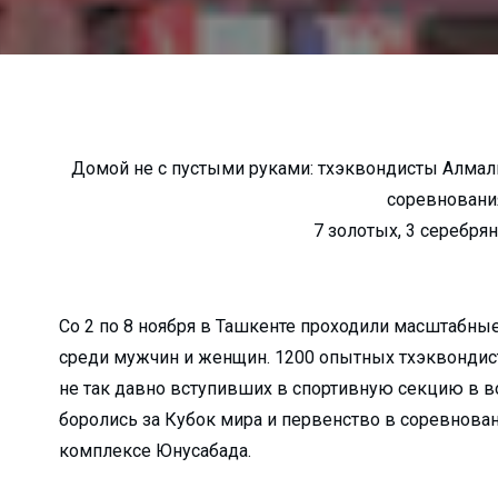
а неубранные дворы…...
о в Алмалык?...
к гибели…...
алмалыкские УСК?...
...
Домой не с пустыми руками: тхэквондисты Алма
соревнования
жи?...
7 золотых, 3 серебря
ько зарабатывают ...
лугодие...
зводство...
Со 2 по 8 ноября в Ташкенте проходили масштабны
я…...
среди мужчин и женщин. 1200 опытных тхэквондист
лмалыкского РКЦ...
не так давно вступивших в спортивную секцию в воз
е хокима...
боролись за Кубок мира и первенство в соревнова
атив...
комплексе Юнусабада.
 прямо пропор...