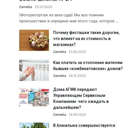
Что делается для сохранения э
Zametka
25.07.2023
Когда вместо рыбы — предоста
(Фоторепортаж из зала суда) Мы все помним
происшествие в середине мая этого года, которое …
Хранители народной культуры.
Почему фисташки такие дорогие,
Б. Мирзаев: «Дайте нам время, 
что влияет на их стоимость в
Сколько людей с инвалидность
магазинах?
Как летом избежать пищевых о
Zametka
21.06.2023
«Создаём будущее вместе!» АФ
Как платить за отопление жителям
бывших «комбинатовских» домов?
Юбилей в кругу коллег: Сапара
Zametka
05.12.2023
Пришкольные лагеря: познават
Здравствуйте, Пушкин!...
Дома АГМК передают
Управляющим Сервисным
Обращение к жителям Ташкентс
Компаниям: чего ожидать в
Работники АО «Аммофос-Макса
дальнейшем?
Zametka
14.09.2023
А была ли самозащита? Подро
Футбольная школа ПФК АГМК —
В Алмалыке совершенствуется