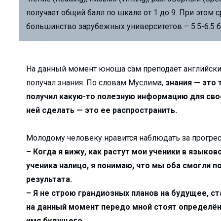
йшманиоз?...
получает общий балл по шкале от 1 до 9. При этом 
ков АГМК...
большинство зарубежных университетов – 5.5-6.5 б
именем…...
-криминалист...
На данный момент юноша сам преподает английский
оводки привело к п...
получал знания. По словам Муслима,
знания — это 
лоснабжающее предп...
получил какую-то полезную информацию для свое
ния роста преступн...
ней сделать — это ее распространить.
для прод...
ался о своей рабо...
Молодому человеку нравится наблюдать за прогрес
– Когда я вижу, как растут мои ученики в языков
ученика налицо, я понимаю, что мы оба смогли п
рение альтернативн...
результата.
ыми УСК?...
– Я не строю грандиозных планов на будущее, с
Узбекистане с 1 о...
на данный момент передо мной стоят определё
ние...
имя будущего.