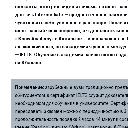
получили охранный ...
подкасты, смотрел видео и фильмы на иностран
достичь Intermediate — среднего уровня владен
родный опыт...
чувствовать себя уверенно в разговоре. После 
иностранный язык возросло, и я дополнительно н
малыке выделяют кр...
«IKnow Academy» в Алмалыке. Первоначально не 
английский язык, но в академии я узнал о межд
...
— IELTS. Обучение в академии заняло около года,
овить свой автомо...
на 8 баллов.
 «подработка&...
 декада Общества К...
Примечание:
зарубежные вузы традиционно предъ
 — улучшит ...
абитуриентам, а сертификат IELTS служит доказате
...
необходимом для обучения в университете. Сертифик
бразования...
пересдавать экзамен можно с периодичностью в 3
горячей водой и ...
продолжительность порядка 2 часов 44 минут и состо
О «Ammofos-Max...
чтение (Reading), письмо (Writing), разговорный (Spe