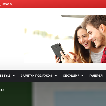
, что влияет на и...
елям бывших «комби...
ющим Сервисным Компа...
 система общественн...
ет от ответственно...
путями…...
 улиц...
ственном транспорт...
тетических наркоти...
а за горячую воду...
FESTYLE
ЗАМЕТКИ ПОД РУКОЙ
ОБСУДИМ?
ГАЛЕРЕЯ
ты...
.
ны!
 такое контактный...
жета» по...