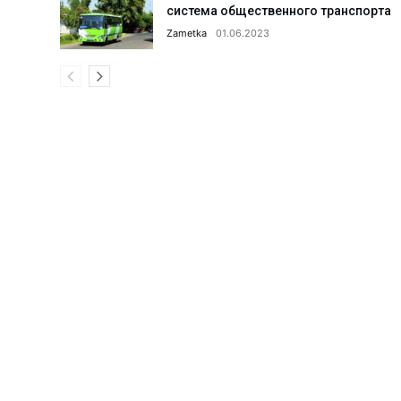
система общественного транспорта
Что сделано в 1 секторе города
Zametka
01.06.2023
Парку «Строитель» дали вторую
Поддельный сертификат до доб
Что делается для улучшения и
Когда каждая секунда на счету
АГМК: реализация мегапроекта
Что происходит в коллективах 
Ансамблю танца «Ситора» — 35 
Поддержка семьи и женщин: что
Женщин обучают профессиям б
Новые предприятия — новые ра
С такими «земляками» и враго
Преступное «гостеприимство».
20 проектов из Алмалыка — по