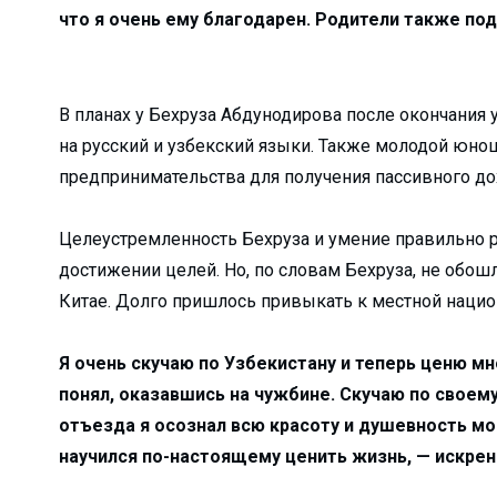
что я очень ему благодарен. Родители также по
 с начала года?...
 жизнь!...
ра не довёл…...
В планах у Бехруза Абдунодирова после окончания 
нфраструктуры маха...
на русский и узбекский языки. Также молодой юно
… ...
предпринимательства для получения пассивного до
 — новый мет...
детских садов?...
Целеустремленность Бехруза и умение правильно р
достижении целей. Но, по словам Бехруза, не обошл
л...
Китае. Долго пришлось привыкать к местной национ
 сделано в 1 квар...
есплатно...
Я очень скучаю по Узбекистану и теперь ценю м
бочие места...
понял, оказавшись на чужбине. Скучаю по своему
в не надо…...
отъезда я осознал всю красоту и душевность мо
..
научился по-настоящему ценить жизнь, — искрен
бедители ...