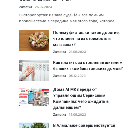
Что делается для сохранения э
Zametka
25.07.2023
Когда вместо рыбы — предоста
(Фоторепортаж из зала суда) Мы все помним
происшествие в середине мая этого года, которое …
Хранители народной культуры.
Почему фисташки такие дорогие,
Б. Мирзаев: «Дайте нам время, 
что влияет на их стоимость в
Сколько людей с инвалидность
магазинах?
Как летом избежать пищевых о
Zametka
21.06.2023
«Создаём будущее вместе!» АФ
Как платить за отопление жителям
бывших «комбинатовских» домов?
Юбилей в кругу коллег: Сапара
Zametka
05.12.2023
Пришкольные лагеря: познават
Здравствуйте, Пушкин!...
Дома АГМК передают
Управляющим Сервисным
Обращение к жителям Ташкентс
Компаниям: чего ожидать в
Работники АО «Аммофос-Макса
дальнейшем?
Zametka
14.09.2023
А была ли самозащита? Подро
Футбольная школа ПФК АГМК —
В Алмалыке совершенствуется