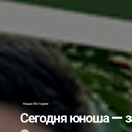
Ветеринары США поделились о
В операционной и за её преде
Стань моим поручителем и пол
Украли бульдозер…...
Несостоявшееся трудоустройст
Каждый ли выпускник может ст
Школе гимнастики — новый обл
Хоким Алмалыка поздравил го
Услуги бывают разные…...
Новый штамм оспы обезьян у ч
Как в Алмалыке возводят жил
Наши Истории
Вместо 30 депутатов в Алмалык
Сегодня юноша — з
Получили срок за ограбление 
Что мы знаем о Законе о госу