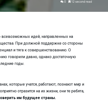
0
12 second read
ор всевозможных идей, направленных на
бщества. При должной поддержке со стороны
енциал и тяга к совершенствованию. О
ию говорили давно, однако достаточную
следние годы.
нах, которые учатся, работают, познают мир и
оприятно отразится на их жизни, они те ребята,
доверить им будущее страны.