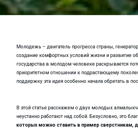
а неубранные дворы…...
о в Алмалык?...
к гибели…...
алмалыкские УСК?...
...
Молодежь – двигатель прогресса страны, генерат
создание комфортных условий жизни и развитие о
жи?...
государства в молодом человеке раскрывается пот
ько зарабатывают ...
приоритетном отношении к подрастающему поколен
лугодие...
поддержку эта идея особенно начала обретать в по
зводство...
я…...
лмалыкского РКЦ...
В этой статье расскажем о двух молодых алмалыкча
е хокима...
неустанно работают над собой. Безусловно, это благ
атив...
которых можно ставить в пример сверстникам, 
 прямо пропор...