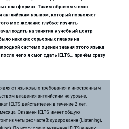
ных платформах. Таким образом я смог
ия английским языком, который позволяет
этого мое желание глубже изучить
ачал ходить на занятия в учебный центр
было никаких серьезных планов на
ународной системе оценки знания этого языка
 после чего я смог сдать IELTS… причём сразу
являют языковые требования к иностранным
льством владения английским на уровне,
ат IELTS действителен в течение 2 лет,
 месяца. Экзамен IELTS имеет общую
ит из четырех частей: аудирование (Listening),
aking). По итогу сдачи экзамена IELTS ученик