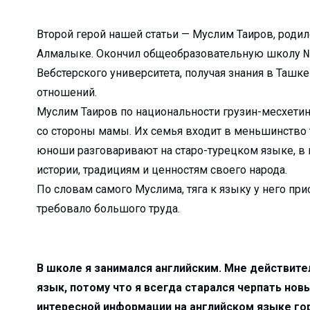
а?Детали строитель...
Второй герой нашей статьи — Муслим Таиров, родилс
елиться…...
Алмалыке. Окончил общеобразовательную школу №
дном из дворов...
Вебстерского университета, получая знания в Таш
а или обязательна?...
отношений.
кспортировали прод...
Муслим Таиров по национальности грузин-месхетин
со стороны мамы. Их семья входит в меньшинство т
агодаря вере и п...
юноши разговаривают на старо-турецком языке, в 
сия или приз...
истории, традициям и ценностям своего народа.
По словам самого Муслима, тяга к языку у него прис
ь...
требовало большого труда.
щника хокима и лид...
 встретила Восточны...
еперь есть свой Ц...
В школе я занимался английским. Мне действите
труктур по улучше...
язык, потому что я всегда старался черпать нов
ф…...
интересной информации на английском языке гор