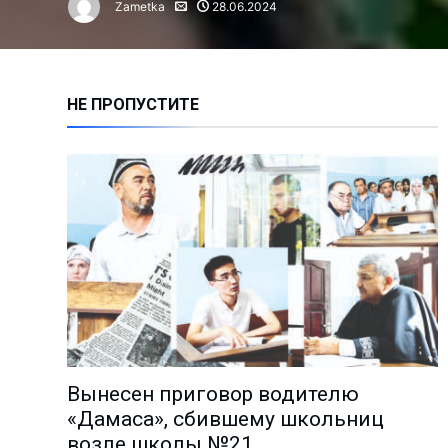
Zametka
28.06.2024
Алмалыкчане чаще жалуются н
Сколько инвестиций привлечен
Нарушение правил ТБ привело 
НЕ ПРОПУСТИТЕ
Время анализа: как работают 
Владимиру Башкирову – 75 лет!
Чем занимается лидер молодё
Миграция: где работают и скол
Анализ причин пожаров за 1 по
На АГМК налажено новое прои
Познать мир и найти в нём себ
Избран новый председатель А
Депутаты выслушали обращени
Вынесен приговор водителю
Поддержка молодёжных иници
«Дамаса», сбившему школьниц
«Количество часов тренировок
возле школы №21