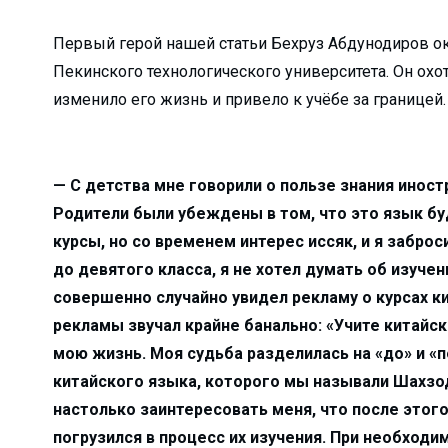
кологии?...
Первый герой нашей статьи Бехруз Абдунодиров ок
вляют удочку...
Пекинского технологического университета. Он охо
..
изменило его жизнь и привело к учёбе за границей.
и мы взраст...
ю нуждаются в рабо...
травлений?...
— С детства мне говорили о пользе знания иност
 НИТУ &#...
Родители были убеждены в том, что это язык бу
курсы, но со временем интерес иссяк, и я заброс
ли Туракулову ...
до девятого класса, я не хотел думать об изуч
ельный досуг и общ...
совершенно случайно увидел рекламу о курсах к
рекламы звучал крайне банально: «Учите китайск
кой области...
мою жизнь. Моя судьба разделилась на «до» и «п
м» отмети...
китайского языка, которого мы называли Шахзод
бности расследовани...
настолько заинтересовать меня, что после этого 
 преобразован...
погрузился в процесс их изучения. При необходи