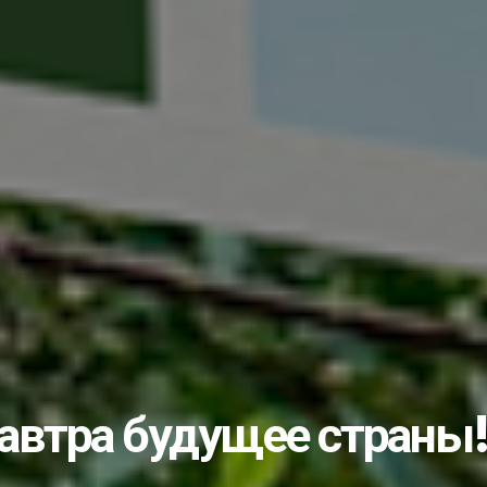
пытом с коллегами и...
лами…...
учишь «золоты...
во или… чуда снова...
ать студентом?...
ик...
рожан с Днём незави...
еловека: что нужно...
ые комплексы...
е изберут 25...
автра будущее страны
несовершеннолетних...
дарственной службе...