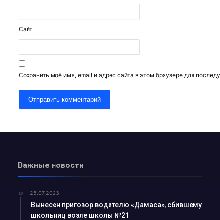
йшманиоз?...
ков АГМК...
Сайт
именем…...
-криминалист...
оводки привело к п...
Сохранить моё имя, email и адрес сайта в этом браузере для после
лоснабжающее предп...
ния роста преступн...
для прод...
ался о своей рабо...
Важные новости
рение альтернативн...
ыми УСК?...
25.07.2023
Узбекистане с 1 о...
Вынесен приговор водителю «Дамаса», сбившему
ние...
школьниц возле школы №21