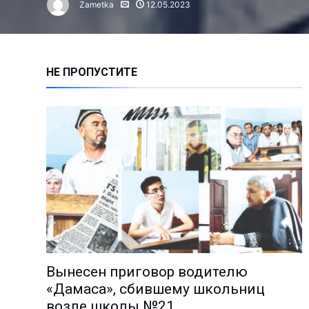
Zametka
12.05.2023
Алмалыкчане чаще жалуются н
Сколько инвестиций привлечен
Нарушение правил ТБ привело 
НЕ ПРОПУСТИТЕ
Время анализа: как работают 
Владимиру Башкирову – 75 лет!
Чем занимается лидер молодё
Миграция: где работают и скол
Анализ причин пожаров за 1 по
На АГМК налажено новое прои
Познать мир и найти в нём себ
Избран новый председатель А
Депутаты выслушали обращени
Вынесен приговор водителю
Поддержка молодёжных иници
«Дамаса», сбившему школьниц
«Количество часов тренировок
возле школы №21