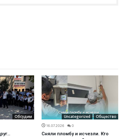
Обсудим
Uncategorized
Общество
16.07.2026
0
16.0
друг…
Сняли пломбу и исчезли. Кто
Межд