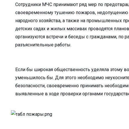
Сотрудники МЧС принимают ряд мер по предотвра
кологии?...
своевременному тушению пожаров, недопущению ги
вляют удочку...
народного хозяйства, а также на промышленных пре
..
детских садах и жилых массивах проводятся план
и мы взраст...
организуются встречи и беседы с гражданами, по 
ю нуждаются в рабо...
разъяснительные работы.
травлений?...
 НИТУ &#...
Если бы широкая общественность уделяла этому в
ли Туракулову ...
уменьшилось бы. Для этого необходимо неукоснит
ельный досуг и общ...
безопасности, своевременно принимать необходимы
выявленные в ходе проверки органами государств
кой области...
м» отмети...
бности расследовани...
 преобразован...