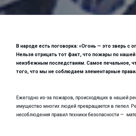
а неубранные дворы…...
о в Алмалык?...
к гибели…...
алмалыкские УСК?...
...
В народе есть поговорка: «Огонь — это зверь с о
Нельзя отрицать тот факт, что пожары по нашей
жи?...
неизбежным последствиям. Самое печальное, чт
ько зарабатывают ...
того, что мы не соблюдаем элементарные прави
лугодие...
зводство...
я…...
Ежегодно из-за пожаров, происходящих в нашей рес
лмалыкского РКЦ...
имущество многих людей превращается в пепел. Ре
е хокима...
несоблюдения правил техники безопасности — мат
атив...
 прямо пропор...