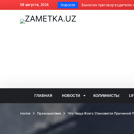
08 августа, 2026
Новости
Почему фисташки такие дорогие
Как платить за отопление жит
Дома АГМК передают Управля
В Алмалыке совершенствуется
Незнание закона не освобожда
Когда жизнь ведёт нелёгкими 
Внесены изменения в названия
На вопросы читателей об обще
Задержан за изготовление син
Почему не засчитана предоплат
ГЛАВНАЯ
НОВОСТИ
КОЛУМНИСТЫ
LI
Алмалык сегодня: цифры и фак
— Алло, кто говорит? — Душа!..
Home
Происшествия
Что Чаще Всего Становится Причиной 
Две стороны одной медали: что
В голосовании «Открытого бюд