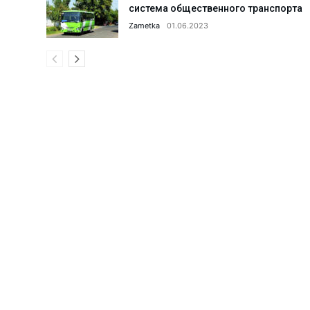
система общественного транспорта
Что сделано в 1 секторе города
Zametka
01.06.2023
Парку «Строитель» дали вторую
Поддельный сертификат до доб
Что делается для улучшения и
Когда каждая секунда на счету
АГМК: реализация мегапроекта
Что происходит в коллективах 
Ансамблю танца «Ситора» — 35 
Поддержка семьи и женщин: что
Женщин обучают профессиям б
Новые предприятия — новые ра
С такими «земляками» и враго
Преступное «гостеприимство».
20 проектов из Алмалыка — по