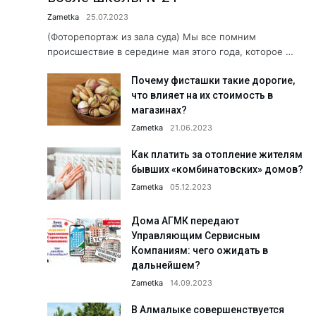
Что делается для сохранения э
Zametka
25.07.2023
Когда вместо рыбы — предоста
(Фоторепортаж из зала суда) Мы все помним
происшествие в середине мая этого года, которое …
Хранители народной культуры.
Почему фисташки такие дорогие,
Б. Мирзаев: «Дайте нам время, 
что влияет на их стоимость в
Сколько людей с инвалидность
магазинах?
Как летом избежать пищевых о
Zametka
21.06.2023
«Создаём будущее вместе!» АФ
Как платить за отопление жителям
бывших «комбинатовских» домов?
Юбилей в кругу коллег: Сапара
Zametka
05.12.2023
Пришкольные лагеря: познават
Здравствуйте, Пушкин!...
Дома АГМК передают
Управляющим Сервисным
Обращение к жителям Ташкентс
Компаниям: чего ожидать в
Работники АО «Аммофос-Макса
дальнейшем?
Zametka
14.09.2023
А была ли самозащита? Подро
Футбольная школа ПФК АГМК —
В Алмалыке совершенствуется