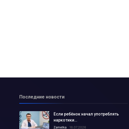
Откуда в Алмалыке взялся ле
Всё во имя интересов работни
Доктор, я назову сына вашим 
Есть такая профессия: эксперт
Короткое замыкание электропр
Как подготовилось к зиме теп
Что делается для предотвраще
«InnoWeek.uz-2023» площадка 
Городской отдел юстиции отчит
А вода зимой будет?.....
Последние новости
Как в Алмалыке проходит внед
Как мы встретим холода с нов
Если ребёнок начал употреблять
Какие изменения произойдут в 
наркотики…
Ветераны благодарят за внима
Zametka
16.07.2026