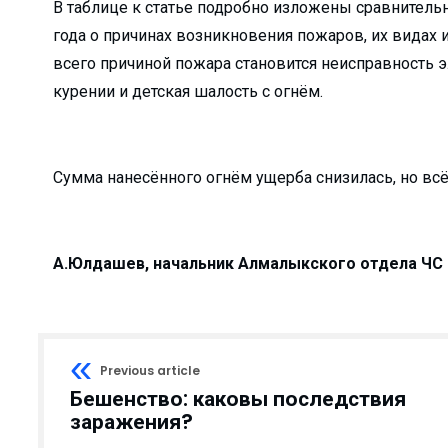
В таблице к статье подробно изложены сравнитель
 с начала года?...
года о причинах возникновения пожаров, их видах 
 жизнь!...
всего причиной пожара становится неисправность 
ра не довёл…...
курении и детская шалость с огнём.
нфраструктуры маха...
… ...
Сумма нанесённого огнём ущерба снизилась, но всё
 — новый мет...
детских садов?...
л...
А.Юлдашев, начальник Алмалыкского отдела ЧС
 сделано в 1 квар...
есплатно...
бочие места...
Previous article
в не надо…...
Бешенство: каковы последствия
..
заражения?
бедители ...