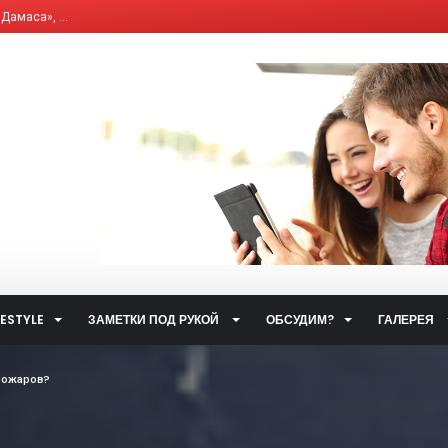
, что влияет на и...
елям бывших «комби...
ющим Сервисным Компа...
 система общественн...
ет от ответственно...
путями…...
 улиц...
ственном транспорт...
тетических наркоти...
а за горячую воду...
FESTYLE
ЗАМЕТКИ ПОД РУКОЙ
ОБСУДИМ?
ГАЛЕРЕЯ
ты...
.
Пожаров?
 такое контактный...
жета» по...