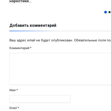
наркотики…
получили охранный ...
родный опыт...
Добавить комментарий
малыке выделяют кр...
Ваш адрес email не будет опубликован.
Обязательные поля п
...
Комментарий
*
овить свой автомо...
 «подработка&...
 декада Общества К...
 — улучшит ...
...
Имя
*
бразования...
горячей водой и ...
О «Ammofos-Max...
Email
*