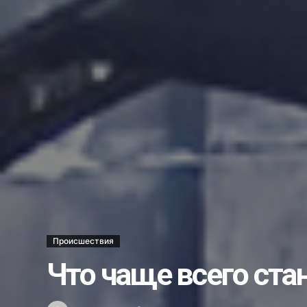
Ветеринары США поделились о
В операционной и за её преде
Стань моим поручителем и пол
Украли бульдозер…...
Несостоявшееся трудоустройст
Каждый ли выпускник может ст
Школе гимнастики — новый обл
Хоким Алмалыка поздравил го
Услуги бывают разные…...
Новый штамм оспы обезьян у ч
Как в Алмалыке возводят жил
Происшествия
Вместо 30 депутатов в Алмалык
Что чаще всего ста
Получили срок за ограбление 
Что мы знаем о Законе о госу