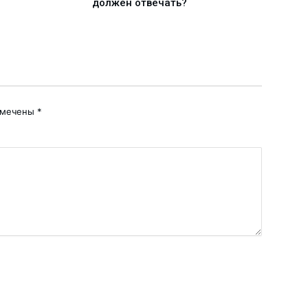
должен отвечать?
наде
омечены
*