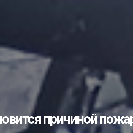
пытом с коллегами и...
лами…...
учишь «золоты...
во или… чуда снова...
ать студентом?...
ик...
рожан с Днём незави...
еловека: что нужно...
ые комплексы...
е изберут 25...
новится причиной пожа
несовершеннолетних...
дарственной службе...