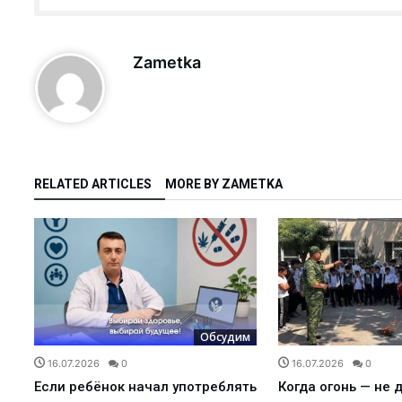
а?Детали строитель...
елиться…...
Zametka
дном из дворов...
а или обязательна?...
кспортировали прод...
RELATED ARTICLES
MORE BY ZAMETKA
агодаря вере и п...
сия или приз...
ь...
щника хокима и лид...
 встретила Восточны...
еперь есть свой Ц...
м
Обсудим
труктур по улучше...
16.07.2026
0
16.07.2026
0
Если ребёнок начал употреблять
Когда огонь — не 
ф…...