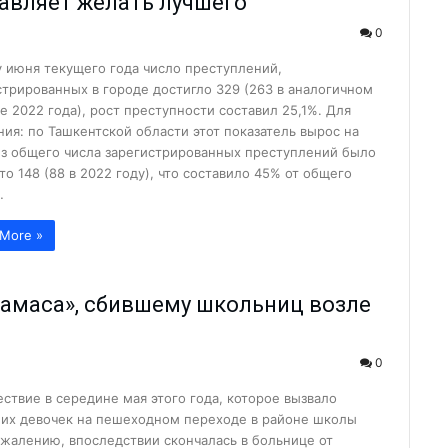
авляет желать лучшего
получили охранный ...
0
родный опыт...
у июня текущего года число преступлений,
стрированных в городе достигло 329 (263 в аналогичном
е 2022 года), рост преступности составил 25,1%. Для
малыке выделяют кр...
ния: по Ташкентской области этот показатель вырос на
Из общего числа зарегистрированных преступлений было
то 148 (88 в 2022 году), что составило 45% от общего
...
…
овить свой автомо...
More »
 «подработка&...
 декада Общества К...
амаса», сбившему школьниц возле
 — улучшит ...
...
0
бразования...
ствие в середине мая этого года, которое вызвало
горячей водой и ...
них девочек на пешеходном переходе в районе школы
О «Ammofos-Max...
ожалению, впоследствии скончалась в больнице от