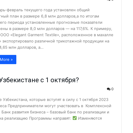
а неубранные дворы…...
арь-февраль текущего года установлен общий
о в Алмалык?...
тный план в размере 6,8 млн долларов,а по итогам
его периода установленные прогнозные показатели
к гибели…...
ены в размере 8,0 млн долларов — на 117,6%. К примеру,
алмалыкские УСК?...
 ООО «Elegant Garment Textile», расположенное в махалле
» экспортировало различной трикотажной продукции на
...
4,65 млн долларов, а…
жи?...
More »
ько зарабатывают ...
лугодие...
Узбекистане с 1 октября?
зводство...
0
я…...
Узбекистана, которые вступят в силу с 1 октября 2023
лмалыкского РКЦ...
еса Предприниматели могут участвовать в Комплексной
е хокима...
анк развития бизнеса – базовый банк по реализации и
на реализацию Программы направят:
Изменяются
атив...
 прямо пропор...