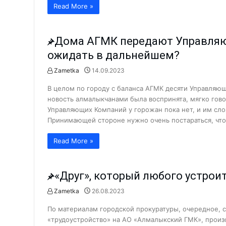
Read More »
Что делается для сохранения э
Когда вместо рыбы — предоста
Дома АГМК передают Управля
Хранители народной культуры.
ожидать в дальнейшем?
Б. Мирзаев: «Дайте нам время, 
Zametka
14.09.2023
Сколько людей с инвалидность
Новости
В целом по городу с баланса АГМК десяти Управляю
Как летом избежать пищевых о
новость алмалыкчанами была воспринята, мягко гово
«Создаём будущее вместе!» АФ
Управляющих Компаний у горожан пока нет, и им сло
Принимающей стороне нужно очень постараться, чт
Юбилей в кругу коллег: Сапара
Пришкольные лагеря: познават
Read More »
Здравствуйте, Пушкин!...
Обращение к жителям Ташкентс
«Друг», который любого устрои
Работники АО «Аммофос-Макса
Криминал
Наши Истории
Новости
Zametka
26.08.2023
Обсудим
Общество
А была ли самозащита? Подро
По материалам городской прокуратуры, очередное, 
Футбольная школа ПФК АГМК —
«трудоустройство» на АО «Алмалыкский ГМК», произ