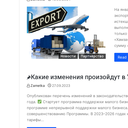
Алмалыкчане чаще жалуются н
На янв
Сколько инвестиций привлечен
экспор
истекш
Нарушение правил ТБ привело 
выполн
Время анализа: как работают 
только
«Хамза
Владимиру Башкирову – 75 лет!
сумму 
Чем занимается лидер молодё
Новости
Партнёрство
Read 
Миграция: где работают и скол
Анализ причин пожаров за 1 по
Какие изменения произойдут в 
На АГМК налажено новое прои
Zametka
27.09.2023
Познать мир и найти в нём себ
Новости
Опубликован перечень изменений в законодательстве 
Избран новый председатель А
года.
Стартует программа поддержки малого бизн
Депутаты выслушали обращени
программе непрерывной поддержки малого бизнеса. Б
совершенствованию Программы. В 2023–2026 годах 
Поддержка молодёжных иници
тарифы…
«Количество часов тренировок