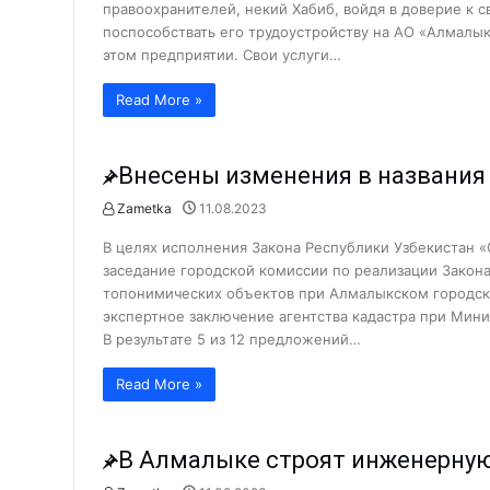
правоохранителей, некий Хабиб, войдя в доверие к
Что сделано в 1 секторе города
поспособствать его трудоустройству на АО «Алмалы
этом предприятии. Свои услуги…
Парку «Строитель» дали вторую
Поддельный сертификат до доб
Read More »
Что делается для улучшения и
Когда каждая секунда на счету
Внесены изменения в названия
АГМК: реализация мегапроекта
Zametka
11.08.2023
Новости
Что происходит в коллективах 
В целях исполнения Закона Республики Узбекистан 
Ансамблю танца «Ситора» — 35 
заседание городской комиссии по реализации Закон
топонимических объектов при Алмалыкском городск
Поддержка семьи и женщин: что
экспертное заключение агентства кадастра при Мини
Женщин обучают профессиям б
В результате 5 из 12 предложений…
Новые предприятия — новые ра
Read More »
С такими «земляками» и враго
Преступное «гостеприимство».
В Алмалыке строят инженерну
20 проектов из Алмалыка — по