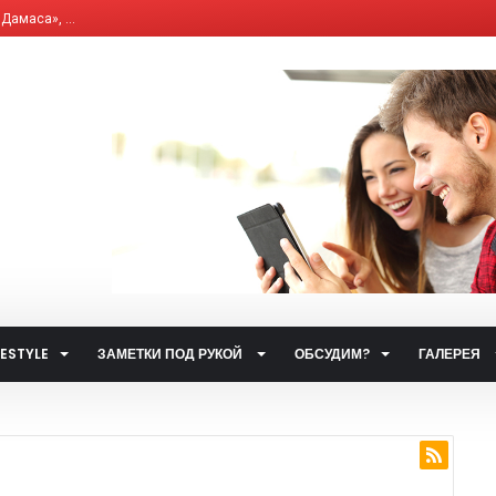
, что влияет на и...
елям бывших «комби...
ющим Сервисным Компа...
 система общественн...
ет от ответственно...
путями…...
 улиц...
ственном транспорт...
тетических наркоти...
а за горячую воду...
FESTYLE
ЗАМЕТКИ ПОД РУКОЙ
ОБСУДИМ?
ГАЛЕРЕЯ
ты...
.
 такое контактный...
жета» по...