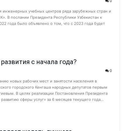
0
а?Детали строитель...
ти инженерных учебных центров ряда зарубежных стран и
елиться…...
К». В послании Президента Республики Узбекистан к
22 года было объявлено о том, что с 2023 года будет
дном из дворов...
а или обязательна?...
кспортировали прод...
 развития с начала года?
агодаря вере и п...
0
сия или приз...
ь...
анию новых рабочих мест и занятости населения в
ского городского Кенгаша народных депутатов первым
щника хокима и лид...
евым. В целях реализации Постановления Президента
 встретила Восточны...
 развитию сферы услуг» за 6 месяцев текущего года…
еперь есть свой Ц...
труктур по улучше...
ф…...