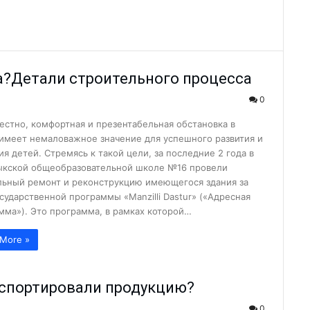
пытом с коллегами и...
лами…...
учишь «золоты...
а?Детали строительного процесса
0
во или… чуда снова...
ать студентом?...
вестно, комфортная и презентабельная обстановка в
имеет немаловажное значение для успешного развития и
ик...
ия детей. Стремясь к такой цели, за последние 2 года в
кской общеобразовательной школе №16 провели
рожан с Днём незави...
льный ремонт и реконструкцию имеющегося здания за
осударственной программы «Manzilli Dastur» («Адресная
мма»). Это программа, в рамках которой…
еловека: что нужно...
ые комплексы...
More »
е изберут 25...
несовершеннолетних...
кспортировали продукцию?
дарственной службе...
0