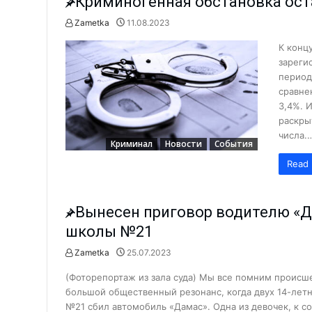
Криминогенная обстановка ост
Более 380 женщин в Алмалыке 
Zametka
11.08.2023
В образовании важен междуна
К конц
Доверяй, но проверяй…...
зареги
период
На что предпринимателям в Ал
сравне
Самоубийство — выход?...
3,4%. 
раскры
Есть такие семьи в Алмалыке…
числа.
Криминал
Новости
События
Зима не за горами: как подгот
Read 
Чем заканчивается незаконная
Стартовала благотворительная
Вынесен приговор водителю «Д
Развитие сферы услуг в городе
школы №21
Коровы оказались крадеными…
Zametka
25.07.2023
Тонкости профессионального о
Новости
(Фоторепортаж из зала суда) Мы все помним происше
Что делать в случае проблем с 
большой общественный резонанс, когда двух 14-лет
Что на повестке профсоюза А
№21 сбил автомобиль «Дамас». Одна из девочек, к с