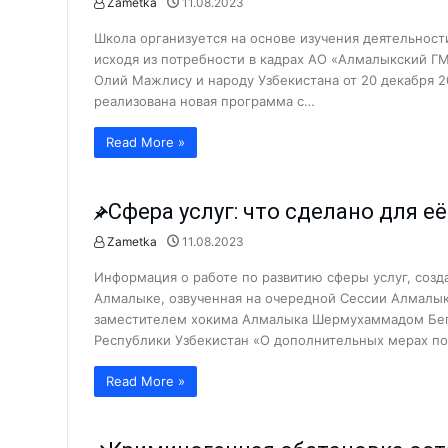
Zametka
11.08.2023
Новости
Новое здание школы за полгод
Школа организуется на основе изучения деятельнос
Счастье — это то, чем нужно д
исходя из потребности в кадрах АО «Алмалыкский ГМ
Олий Мажлису и народу Узбекистана от 20 декабря 20
Угнал автомобиль и бросил в о
реализована новая программа с…
Прививка животных добровольн
Read More »
В какие страны из Алмалыка э
Движение — это жизнь!...
Сфера услуг: что сделано для её
Магистратура в Москве: всё, бл
Zametka
11.08.2023
Социальный работник — профес
Новости
События
Человечность — это про любов
Информация о работе по развитию сферы услуг, созд
Алмалыке, озвученная на очередной Сессии Алмалык
Что входит в полномочия помо
заместителем хокима Алмалыка Шермухаммадом Беги
Корейская диаспора Алмалыка
Республики Узбекистан «О дополнительных мерах по
У людей почтенного возраста т
Read More »
Провели анализ деятельности с
Злоумышленники вынесли сей