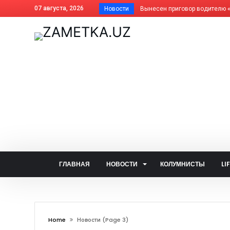
07 августа, 2026
Новости
Почему фисташки такие дорогие
Как платить за отопление жит
Дома АГМК передают Управля
В Алмалыке совершенствуется
Незнание закона не освобожда
Когда жизнь ведёт нелёгкими 
Внесены изменения в названия
На вопросы читателей об обще
Задержан за изготовление син
Почему не засчитана предоплат
ГЛАВНАЯ
НОВОСТИ
КОЛУМНИСТЫ
LI
Алмалык сегодня: цифры и фак
— Алло, кто говорит? — Душа!..
Две стороны одной медали: что
Home
Новости
(page 3)
В голосовании «Открытого бюд