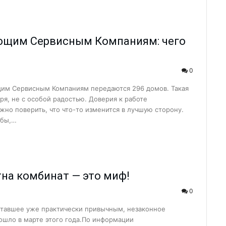
кологии?...
вляют удочку...
ющим Сервисным Компаниям: чего
..
и мы взраст...
0
ю нуждаются в рабо...
щим Сервисным Компаниям передаются 296 домов. Такая
травлений?...
ря, не с особой радостью. Доверия к работе
 НИТУ &#...
жно поверить, что что-то изменится в лучшую сторону.
обы,…
ли Туракулову ...
ельный досуг и общ...
кой области...
тна комбинат — это миф!
м» отмети...
0
бности расследовани...
ставшее уже практически привычным, незаконное
 преобразован...
ошло в марте этого года.По информации