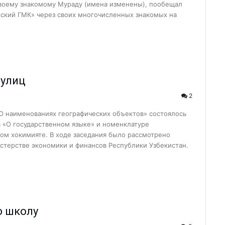
 своему знакомому Мураду (имена изменены), пообещал
 с начала года?...
кский ГМК» через своих многочисленных знакомых на
 жизнь!...
ра не довёл…...
нфраструктуры маха...
… ...
 улиц
 — новый мет...
2
детских садов?...
«О наименованиях географических объектов» состоялось
л...
а «О государственном языке» и номенклатуре
ом хокимияте. В ходе заседания было рассмотрено
 сделано в 1 квар...
стерстве экономики и финансов Республики Узбекистан.
есплатно...
бочие места...
в не надо…...
..
ю школу
бедители ...