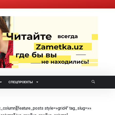
СПЕЦПРОЕКТЫ
_column][feature_posts style=»grid4″ tag_slug=»»