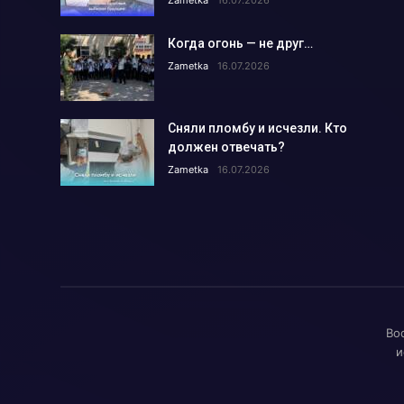
Что мы знаем о Законе о госу
Когда огонь — не друг…
Алмалыкчане чаще жалуются н
Zametka
16.07.2026
Сколько инвестиций привлечен
Нарушение правил ТБ привело 
Сняли пломбу и исчезли. Кто
Время анализа: как работают 
должен отвечать?
Владимиру Башкирову – 75 лет!
Zametka
16.07.2026
Чем занимается лидер молодё
Миграция: где работают и скол
Анализ причин пожаров за 1 по
На АГМК налажено новое прои
Познать мир и найти в нём себ
Во
Избран новый председатель А
и
Депутаты выслушали обращени
Поддержка молодёжных иници