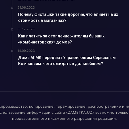
дарственной службе...
21.06.2023
Почему фисташки такие дорогие, что влияет на их
а неубранные дворы…...
стоимость в магазинах?
о в Алмалык?...
05.12.2023
к гибели…...
Как платить за отопление жителям бывших
«комбинатовских» домов?
алмалыкские УСК?...
14.09.2023
...
Дома АГМК передают Управляющим Сервисным
жи?...
Компаниям: чего ожидать в дальнейшем?
ько зарабатывают ...
лугодие...
зводство...
я…...
спроизводство, копирование, тиражирование, распространение и и
лмалыкского РКЦ...
спользование информации с сайта «ZAMETKA.UZ» возможно только
е хокима...
предварительного письменного разрешения редакции.
атив...