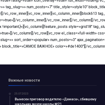
»true» rating=»true» icon_overlay=»true» full_width=»true»][/v
жета» по...
ds=»» tag_slug=»» num_posts=»7″ title_style=»style10″ bloc
пытом с коллегами и...
r][/vc_row_inner][vc_row_inner][vc_column_inner][block613 ta
лами…...
ue»][/vc_column_inner][/vc_row_inner][/vc_column][/vc_ro
!important;}»][vc_column][feature_posts style=»grid18″ tag_
учишь «золоты...
r=»true»][/vc_column][/vc_row][vc_row el_class=»full-width» 
g_slug=»» sort_order=»popular» num_posts=»3″ ajax_pagination=»
во или… чуда снова...
ue» block_title=»САМОЕ ВАЖНОЕ» color=»#de1400″][/vc_column
ать студентом?...
ик...
рожан с Днём незави...
еловека: что нужно...
Важные новости
ые комплексы...
25.07.2023
е изберут 25...
Вынесен приговор водителю «Дамаса», сбившему
несовершеннолетних...
школьниц возле школы №21