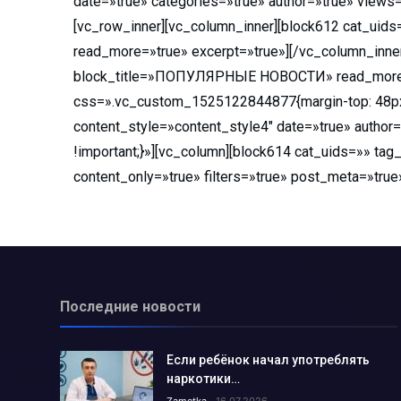
date=»true» categories=»true» author=»true» views=
В голосовании «Открытого бюд
[vc_row_inner][vc_column_inner][block612 cat_ui
Ветеринары США поделились о
read_more=»true» excerpt=»true»][/vc_column_inne
В операционной и за её преде
block_title=»ПОПУЛЯРНЫЕ НОВОСТИ» read_more=»tr
css=».vc_custom_1525122844877{margin-top: 48px 
Стань моим поручителем и пол
content_style=»content_style4″ date=»true» autho
Украли бульдозер…...
!important;}»][vc_column][block614 cat_uids=»» ta
Несостоявшееся трудоустройст
content_only=»true» filters=»true» post_meta=»tr
Каждый ли выпускник может ст
Школе гимнастики — новый обл
Хоким Алмалыка поздравил го
Услуги бывают разные…...
Новый штамм оспы обезьян у ч
Последние новости
Как в Алмалыке возводят жил
Если ребёнок начал употреблять
Вместо 30 депутатов в Алмалык
наркотики…
Получили срок за ограбление 
Zametka
16.07.2026