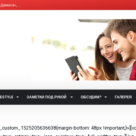
амаса», ...
, что влияет на и...
елям бывших «комби...
ющим Сервисным Компа...
 система общественн...
ет от ответственно...
путями…...
 улиц...
ственном транспорт...
тетических наркоти...
FESTYLE
ЗАМЕТКИ ПОД РУКОЙ
ОБСУДИМ?
ГАЛЕРЕЯ
а за горячую воду...
ты...
.
c_custom_1525205636638{margin-bottom: 48px !important;}»][vc
 такое контактный...