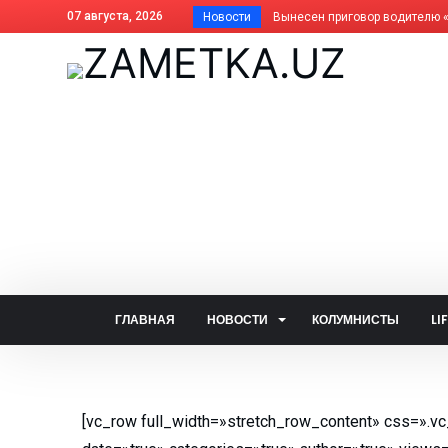
07 августа, 2026
Новости
Вынесен приговор водителю «Д
Почему фисташки такие дорогие
Как платить за отопление жит
Дома АГМК передают Управля
В Алмалыке совершенствуется
Незнание закона не освобожда
Когда жизнь ведёт нелёгкими 
Внесены изменения в названия
На вопросы читателей об обще
Задержан за изготовление син
ГЛАВНАЯ
НОВОСТИ
КОЛУМНИСТЫ
LI
Почему не засчитана предоплат
Алмалык сегодня: цифры и фак
— Алло, кто говорит? — Душа!..
[vc_row full_width=»stretch_row_content» css=».v
Две стороны одной медали: что