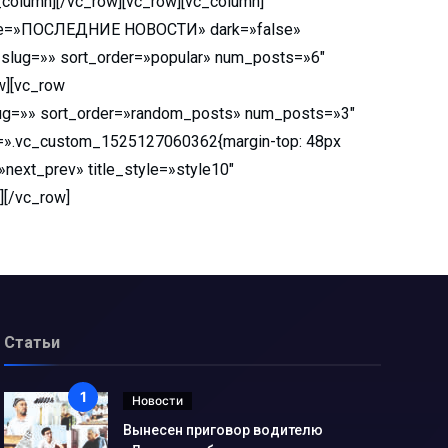
c_column][/vc_row][vc_row][vc_column]
k_title=»ПОСЛЕДНИЕ НОВОСТИ» dark=»false»
g_slug=»» sort_order=»popular» num_posts=»6″
w][vc_row
slug=»» sort_order=»random_posts» num_posts=»3″
css=».vc_custom_1525127060362{margin-top: 48px
next_prev» title_style=»style10″
][/vc_row]
Статьи
Новости
Вынесен приговор водителю